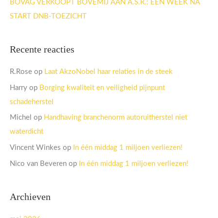
BOVAG VERKOOPT BOVEMIJ AAN A.S.R.: EEN WEEK NA
START DNB-TOEZICHT
Recente reacties
R.Rose
op
Laat AkzoNobel haar relaties in de steek
Harry
op
Borging kwaliteit en veiligheid pijnpunt
schadeherstel
Michel
op
Handhaving branchenorm autoruitherstel niet
waterdicht
Vincent Winkes
op
In één middag 1 miljoen verliezen!
Nico van Beveren
op
In één middag 1 miljoen verliezen!
Archieven