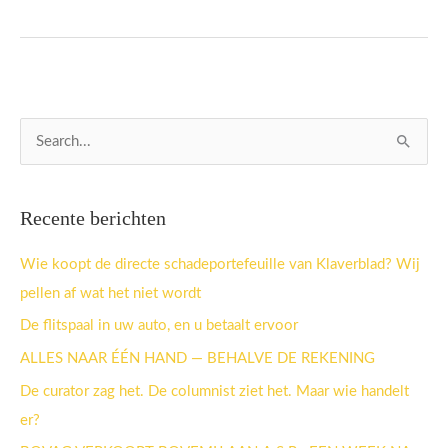
Z
o
e
Recente berichten
k
n
Wie koopt de directe schadeportefeuille van Klaverblad? Wij
a
pellen af wat het niet wordt
a
De flitspaal in uw auto, en u betaalt ervoor
r
ALLES NAAR ÉÉN HAND — BEHALVE DE REKENING
:
De curator zag het. De columnist ziet het. Maar wie handelt
er?