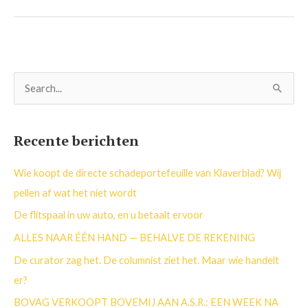
Z
o
e
Recente berichten
k
n
Wie koopt de directe schadeportefeuille van Klaverblad? Wij
a
pellen af wat het niet wordt
a
De flitspaal in uw auto, en u betaalt ervoor
r
ALLES NAAR ÉÉN HAND — BEHALVE DE REKENING
:
De curator zag het. De columnist ziet het. Maar wie handelt
er?
BOVAG VERKOOPT BOVEMIJ AAN A.S.R.: EEN WEEK NA