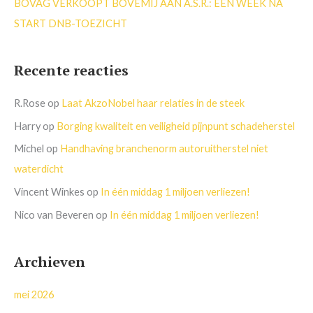
BOVAG VERKOOPT BOVEMIJ AAN A.S.R.: EEN WEEK NA
START DNB-TOEZICHT
Recente reacties
R.Rose
op
Laat AkzoNobel haar relaties in de steek
Harry
op
Borging kwaliteit en veiligheid pijnpunt schadeherstel
Michel
op
Handhaving branchenorm autoruitherstel niet
waterdicht
Vincent Winkes
op
In één middag 1 miljoen verliezen!
Nico van Beveren
op
In één middag 1 miljoen verliezen!
Archieven
mei 2026