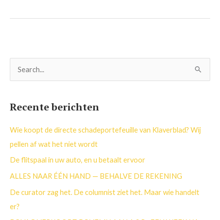
Z
o
e
Recente berichten
k
n
Wie koopt de directe schadeportefeuille van Klaverblad? Wij
a
pellen af wat het niet wordt
a
De flitspaal in uw auto, en u betaalt ervoor
r
ALLES NAAR ÉÉN HAND — BEHALVE DE REKENING
:
De curator zag het. De columnist ziet het. Maar wie handelt
er?