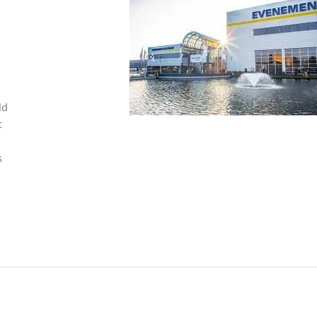
ld
t
s