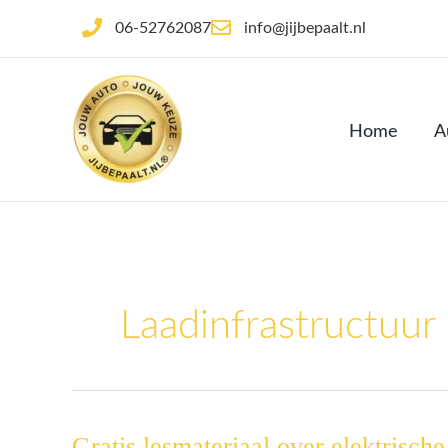
Ga
06-52762087
info@jijbepaalt.nl
naar
de
inhoud
Home
A
Laadinfrastructuur
Gratis lesmateriaal over elektrische
Gratis