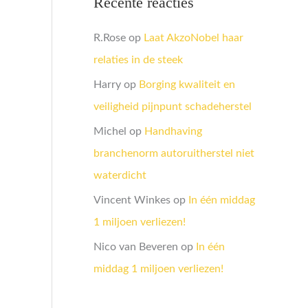
Recente reacties
R.Rose
op
Laat AkzoNobel haar
relaties in de steek
Harry
op
Borging kwaliteit en
veiligheid pijnpunt schadeherstel
Michel
op
Handhaving
branchenorm autoruitherstel niet
waterdicht
Vincent Winkes
op
In één middag
1 miljoen verliezen!
Nico van Beveren
op
In één
middag 1 miljoen verliezen!