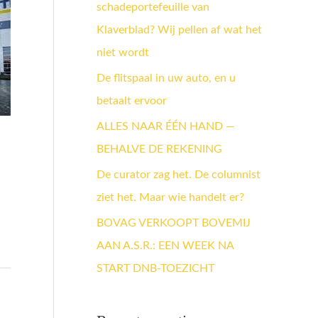
schadeportefeuille van
a
Klaverblad? Wij pellen af wat het
a
niet wordt
r
:
De flitspaal in uw auto, en u
betaalt ervoor
ALLES NAAR ÉÉN HAND —
BEHALVE DE REKENING
De curator zag het. De columnist
ziet het. Maar wie handelt er?
BOVAG VERKOOPT BOVEMIJ
AAN A.S.R.: EEN WEEK NA
START DNB-TOEZICHT