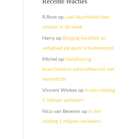
Recente reacties
R.Rose
op
Laat AkzoNobel haar
relaties in de steek
Harry
op
Borging kwaliteit en
veiligheid pijnpunt schadeherstel
Michel
op
Handhaving
branchenorm autoruitherstel niet
waterdicht
Vincent Winkes
op
In één middag
1 miljoen verliezen!
Nico van Beveren
op
In één
middag 1 miljoen verliezen!