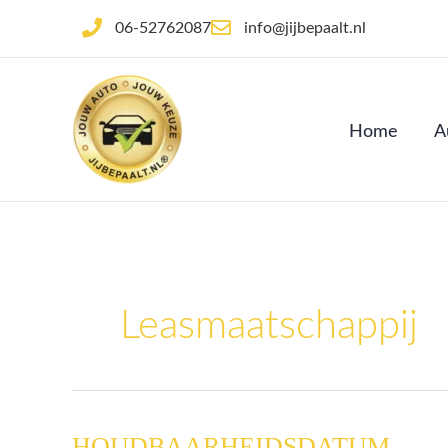
Ga
06-52762087
info@jijbepaalt.nl
naar
de
inhoud
Home
A
Leasmaatschappij
HOUDBAARHEIDSDATUM
HOUDBAARHEIDSDATUM