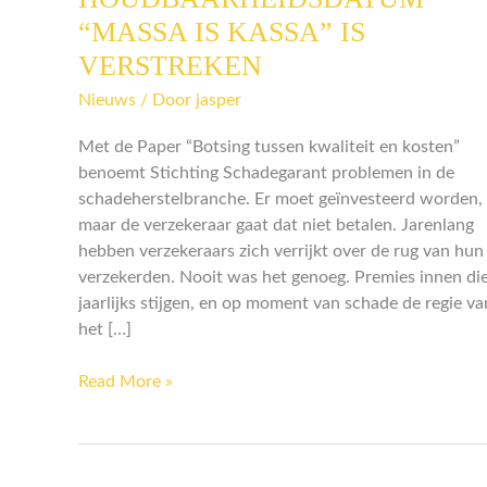
“MASSA
“MASSA IS KASSA” IS
IS
VERSTREKEN
KASSA”
IS
Nieuws
/ Door
jasper
VERSTREKEN
Met de Paper “Botsing tussen kwaliteit en kosten”
benoemt Stichting Schadegarant problemen in de
schadeherstelbranche. Er moet geïnvesteerd worden,
maar de verzekeraar gaat dat niet betalen. Jarenlang
hebben verzekeraars zich verrijkt over de rug van hun
verzekerden. Nooit was het genoeg. Premies innen di
jaarlijks stijgen, en op moment van schade de regie va
het […]
Read More »