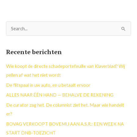
Z
o
e
Recente berichten
k
n
Wie koopt de directe schadeportefeuille van Klaverblad? Wij
a
pellen af wat het niet wordt
a
De flitspaal in uw auto, en u betaalt ervoor
r
ALLES NAAR ÉÉN HAND — BEHALVE DE REKENING
:
De curator zag het. De columnist ziet het. Maar wie handelt
er?
BOVAG VERKOOPT BOVEMIJ AAN A.S.R.: EEN WEEK NA
START DNB-TOEZICHT