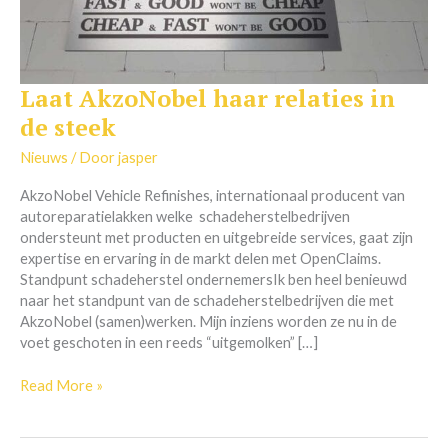
Laat AkzoNobel haar relaties in
Laat
AkzoNobel
de steek
haar
relaties
Nieuws
/ Door
jasper
in
AkzoNobel Vehicle Refinishes, internationaal producent van
de
autoreparatielakken welke schadeherstelbedrijven
steek
ondersteunt met producten en uitgebreide services, gaat zijn
expertise en ervaring in de markt delen met OpenClaims.
Standpunt schadeherstel ondernemersIk ben heel benieuwd
naar het standpunt van de schadeherstelbedrijven die met
AkzoNobel (samen)werken. Mijn inziens worden ze nu in de
voet geschoten in een reeds “uitgemolken” […]
Read More »