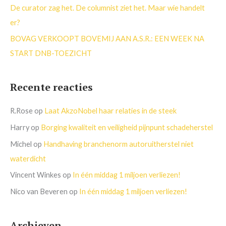
:
De curator zag het. De columnist ziet het. Maar wie handelt
er?
BOVAG VERKOOPT BOVEMIJ AAN A.S.R.: EEN WEEK NA
START DNB-TOEZICHT
Recente reacties
R.Rose
op
Laat AkzoNobel haar relaties in de steek
Harry
op
Borging kwaliteit en veiligheid pijnpunt schadeherstel
Michel
op
Handhaving branchenorm autoruitherstel niet
waterdicht
Vincent Winkes
op
In één middag 1 miljoen verliezen!
Nico van Beveren
op
In één middag 1 miljoen verliezen!
Archieven