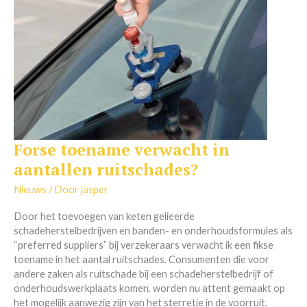
Forse toename verwacht in
Forse
toename
aantallen ruitschades?
verwacht
in
Nieuws
/ Door
jasper
aantallen
Door het toevoegen van keten gelieerde
ruitschades?
schadeherstelbedrijven en banden- en onderhoudsformules als
“preferred suppliers” bij verzekeraars verwacht ik een fikse
toename in het aantal ruitschades. Consumenten die voor
andere zaken als ruitschade bij een schadeherstelbedrijf of
onderhoudswerkplaats komen, worden nu attent gemaakt op
het mogelijk aanwezig zijn van het sterretje in de voorruit.