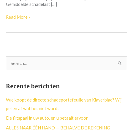
Gemiddelde schadelast […]
Read More »
Z
o
e
Recente berichten
k
n
Wie koopt de directe schadeportefeuille van Klaverblad? Wij
a
pellen af wat het niet wordt
a
De flitspaal in uw auto, en u betaalt ervoor
r
ALLES NAAR ÉÉN HAND — BEHALVE DE REKENING