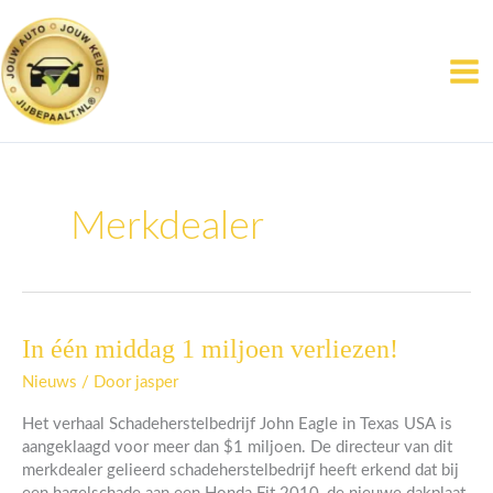
Ga
naar
de
inhoud
Merkdealer
In één middag 1 miljoen verliezen!
In
één
Nieuws
/ Door
jasper
middag
1
Het verhaal Schadeherstelbedrijf John Eagle in Texas USA is
miljoen
aangeklaagd voor meer dan $1 miljoen. De directeur van dit
verliezen!
merkdealer gelieerd schadeherstelbedrijf heeft erkend dat bij