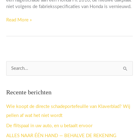
een hagelschade aan een Honda Fit 2010, de nieuwe dakplaat
niet volgens de fabrieksspecificaties van Honda is vernieuwd.
Read More »
Z
o
e
Recente berichten
k
n
Wie koopt de directe schadeportefeuille van Klaverblad? Wij
a
pellen af wat het niet wordt
a
De flitspaal in uw auto, en u betaalt ervoor
r
ALLES NAAR ÉÉN HAND — BEHALVE DE REKENING