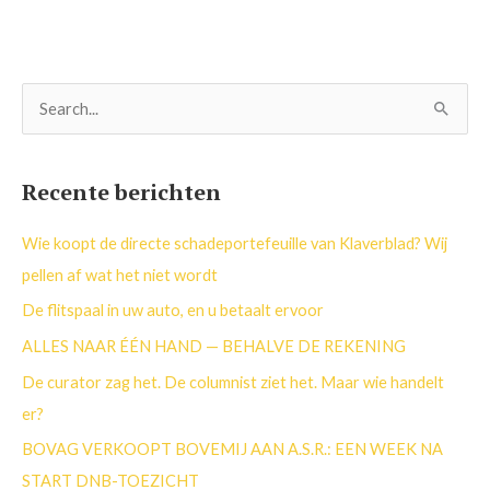
Z
o
e
Recente berichten
k
n
Wie koopt de directe schadeportefeuille van Klaverblad? Wij
a
pellen af wat het niet wordt
a
De flitspaal in uw auto, en u betaalt ervoor
r
ALLES NAAR ÉÉN HAND — BEHALVE DE REKENING
:
De curator zag het. De columnist ziet het. Maar wie handelt
er?
BOVAG VERKOOPT BOVEMIJ AAN A.S.R.: EEN WEEK NA
START DNB-TOEZICHT