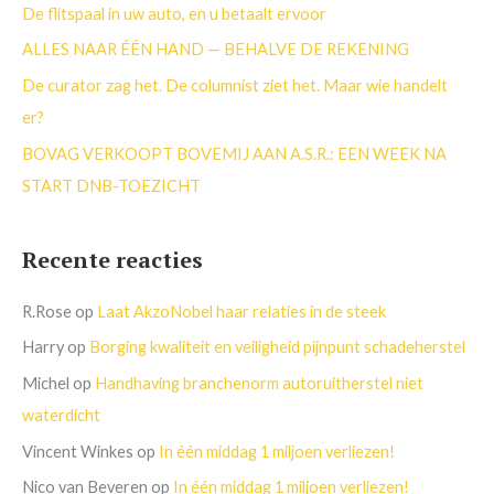
a
De flitspaal in uw auto, en u betaalt ervoor
r
ALLES NAAR ÉÉN HAND — BEHALVE DE REKENING
:
De curator zag het. De columnist ziet het. Maar wie handelt
er?
BOVAG VERKOOPT BOVEMIJ AAN A.S.R.: EEN WEEK NA
START DNB-TOEZICHT
Recente reacties
R.Rose
op
Laat AkzoNobel haar relaties in de steek
Harry
op
Borging kwaliteit en veiligheid pijnpunt schadeherstel
Michel
op
Handhaving branchenorm autoruitherstel niet
waterdicht
Vincent Winkes
op
In één middag 1 miljoen verliezen!
Nico van Beveren
op
In één middag 1 miljoen verliezen!