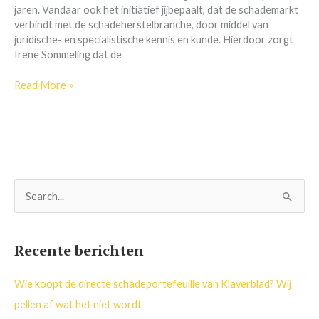
jaren. Vandaar ook het initiatief jijbepaalt, dat de schademarkt
verbindt met de schadeherstelbranche, door middel van
juridische- en specialistische kennis en kunde. Hierdoor zorgt
Irene Sommeling dat de
Read More »
Z
o
e
Recente berichten
k
n
Wie koopt de directe schadeportefeuille van Klaverblad? Wij
a
pellen af wat het niet wordt