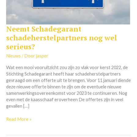
Neemt Schadegarant
Neemt
Schadegarant
schadeherstelpartners nog wel
schadeherstelpartners
serieus?
nog
wel
Nieuws
/ Door
jasper
serieus?
Wat een mooi vooruitzicht zou zijn zo vlak voor kerst 2022, de
Stichting Schadegarant heeft haar schadeherstelpartners
gevraagd om een offerte uit te brengen. Voor 11 januari diende
deze nieuwe offerte binnen te zijn om de eventuele nieuwe
samenwerkingsovereenkomst voor 2023 te continueren. Nog
even met de kaasschaaf eroverheen De offertes zijn in veel
gevallen […]
Read More »