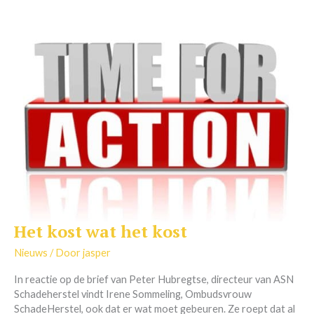
Het kost wat het kost
Het
kost
Nieuws
/ Door
jasper
wat
het
In reactie op de brief van Peter Hubregtse, directeur van ASN
kost
Schadeherstel vindt Irene Sommeling, Ombudsvrouw
SchadeHerstel, ook dat er wat moet gebeuren. Ze roept dat al