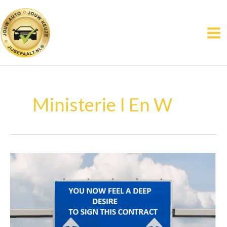
Ga
naar
de
inhoud
Ministerie I En W