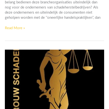
belang bedienen deze brancheorganisaties uiteindelijk dan
nog voor de ondernemers van schadeherstelbedrijven? Als
deze ondernemers en uiteindelijk de consumenten niet
geholpen worden met de ‘’oneerlijke handelspraktijken’’, dan
Read More »