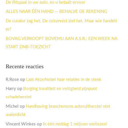
a
De flitspaal in uw auto, en u betaalt ervoor
r
ALLES NAAR ÉÉN HAND — BEHALVE DE REKENING
:
De curator zag het. De columnist ziet het. Maar wie handelt
er?
BOVAG VERKOOPT BOVEMIJ AAN A.S.R.: EEN WEEK NA
START DNB-TOEZICHT
Recente reacties
R.Rose
op
Laat AkzoNobel haar relaties in de steek
Harry
op
Borging kwaliteit en veiligheid pijnpunt
schadeherstel
Michel
op
Handhaving branchenorm autoruitherstel niet
waterdicht
Vincent Winkes
op
In één middag 1 miljoen verliezen!