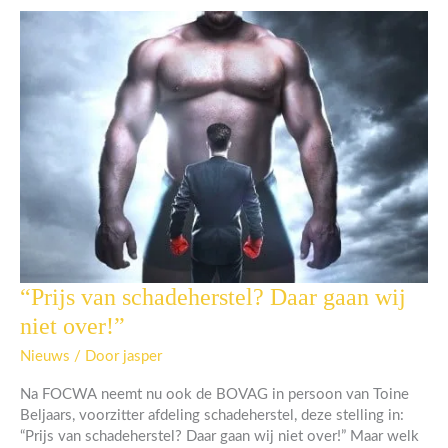
“Prijs van schadeherstel? Daar gaan wij
“Prijs
van
niet over!”
schadeherstel?
Daar
Nieuws
/ Door
jasper
gaan
Na FOCWA neemt nu ook de BOVAG in persoon van Toine
wij
Beljaars, voorzitter afdeling schadeherstel, deze stelling in:
niet
“Prijs van schadeherstel? Daar gaan wij niet over!” Maar welk
over!”