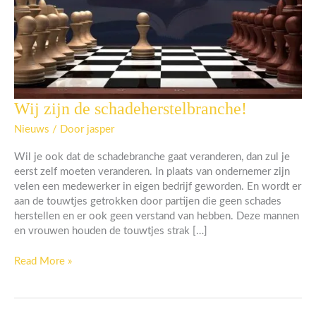
Wij zijn de schadeherstelbranche!
Wij
zijn
Nieuws
/ Door
jasper
de
schadeherstelbranche!
Wil je ook dat de schadebranche gaat veranderen, dan zul je
eerst zelf moeten veranderen. In plaats van ondernemer zijn
velen een medewerker in eigen bedrijf geworden. En wordt er
aan de touwtjes getrokken door partijen die geen schades
herstellen en er ook geen verstand van hebben. Deze mannen
en vrouwen houden de touwtjes strak […]
Read More »