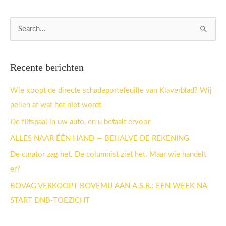
Z
o
e
Recente berichten
k
n
Wie koopt de directe schadeportefeuille van Klaverblad? Wij
a
pellen af wat het niet wordt
a
De flitspaal in uw auto, en u betaalt ervoor
r
ALLES NAAR ÉÉN HAND — BEHALVE DE REKENING
:
De curator zag het. De columnist ziet het. Maar wie handelt
er?
BOVAG VERKOOPT BOVEMIJ AAN A.S.R.: EEN WEEK NA
START DNB-TOEZICHT