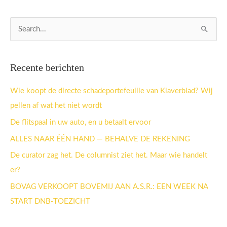
Z
o
e
Recente berichten
k
n
Wie koopt de directe schadeportefeuille van Klaverblad? Wij
a
pellen af wat het niet wordt
a
De flitspaal in uw auto, en u betaalt ervoor
r
ALLES NAAR ÉÉN HAND — BEHALVE DE REKENING
:
De curator zag het. De columnist ziet het. Maar wie handelt
er?
BOVAG VERKOOPT BOVEMIJ AAN A.S.R.: EEN WEEK NA
START DNB-TOEZICHT