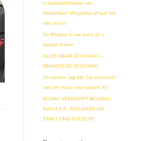
schadeportefeuille van
a
Klaverblad? Wij pellen af wat het
a
niet wordt
r
:
De flitspaal in uw auto, en u
betaalt ervoor
ALLES NAAR ÉÉN HAND —
BEHALVE DE REKENING
De curator zag het. De columnist
ziet het. Maar wie handelt er?
BOVAG VERKOOPT BOVEMIJ
AAN A.S.R.: EEN WEEK NA
START DNB-TOEZICHT