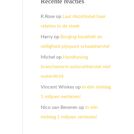
Recente reacties
R.Rose
op
Laat AkzoNobel haar
relaties in de steek
Harry
op
Borging kwaliteit en
veiligheid pijnpunt schadeherstel
Michel
op
Handhaving
branchenorm autoruitherstel niet
waterdicht
Vincent Winkes
op
In één middag
1 miljoen verliezen!
Nico van Beveren
op
In één
middag 1 miljoen verliezen!