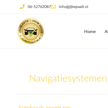
Ga
06-52762087
info@jijbepaalt.nl
naar
de
inhoud
Home
A
Navigatiesystemen
Autokraak neemt toe
Autokraak