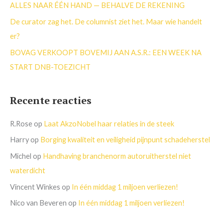
r
ALLES NAAR ÉÉN HAND — BEHALVE DE REKENING
:
De curator zag het. De columnist ziet het. Maar wie handelt
er?
BOVAG VERKOOPT BOVEMIJ AAN A.S.R.: EEN WEEK NA
START DNB-TOEZICHT
Recente reacties
R.Rose
op
Laat AkzoNobel haar relaties in de steek
Harry
op
Borging kwaliteit en veiligheid pijnpunt schadeherstel
Michel
op
Handhaving branchenorm autoruitherstel niet
waterdicht
Vincent Winkes
op
In één middag 1 miljoen verliezen!
Nico van Beveren
op
In één middag 1 miljoen verliezen!