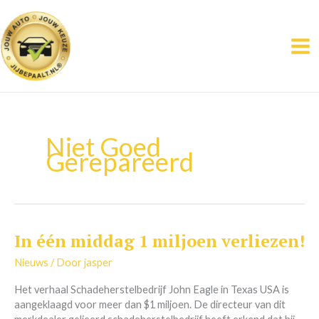
Ga
naar
de
inhoud
Niet Goed
Gerepareerd
In één middag 1 miljoen verliezen!
In
één
Nieuws
/ Door
jasper
middag
1
Het verhaal Schadeherstelbedrijf John Eagle in Texas USA is
miljoen
aangeklaagd voor meer dan $1 miljoen. De directeur van dit
verliezen!