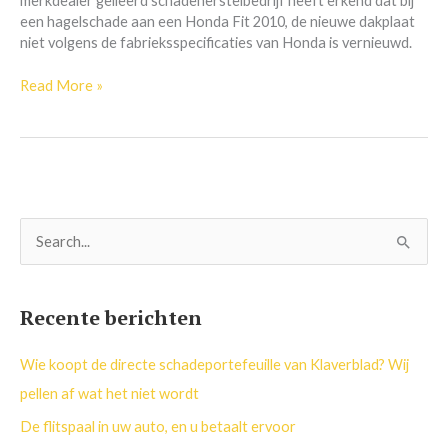
merkdealer gelieerd schadeherstelbedrijf heeft erkend dat bij
een hagelschade aan een Honda Fit 2010, de nieuwe dakplaat
niet volgens de fabrieksspecificaties van Honda is vernieuwd.
Read More »
Z
o
e
Recente berichten
k
n
Wie koopt de directe schadeportefeuille van Klaverblad? Wij
a
pellen af wat het niet wordt
a
De flitspaal in uw auto, en u betaalt ervoor