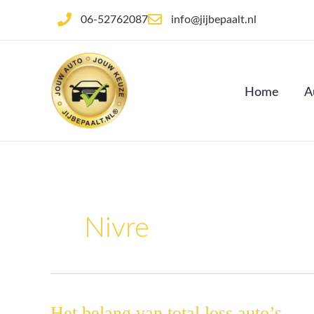
Ga
06-52762087
info@jijbepaalt.nl
naar
de
inhoud
Home
A
Nivre
Het belang van total loss auto’s
Het