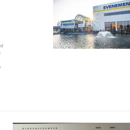
ld
t
s