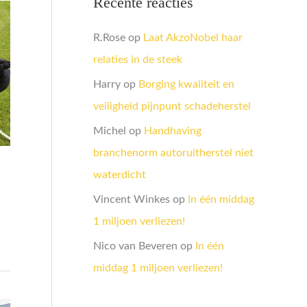
Recente reacties
R.Rose
op
Laat AkzoNobel haar
relaties in de steek
Harry
op
Borging kwaliteit en
veiligheid pijnpunt schadeherstel
Michel
op
Handhaving
branchenorm autoruitherstel niet
waterdicht
Vincent Winkes
op
In één middag
1 miljoen verliezen!
Nico van Beveren
op
In één
middag 1 miljoen verliezen!