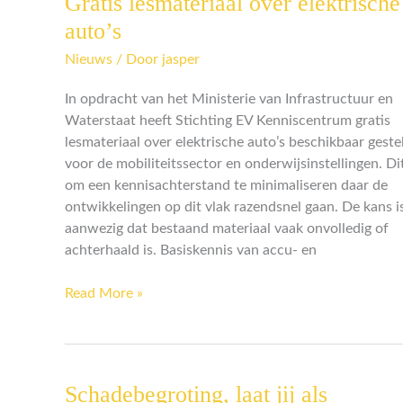
Gratis lesmateriaal over elektrische
lesmateriaal
auto’s
over
Nieuws
/ Door
jasper
elektrische
auto’s
In opdracht van het Ministerie van Infrastructuur en
Waterstaat heeft Stichting EV Kenniscentrum gratis
lesmateriaal over elektrische auto’s beschikbaar geste
voor de mobiliteitssector en onderwijsinstellingen. Di
om een kennisachterstand te minimaliseren daar de
ontwikkelingen op dit vlak razendsnel gaan. De kans i
aanwezig dat bestaand materiaal vaak onvolledig of
achterhaald is. Basiskennis van accu- en
Read More »
Schadebegroting, laat jij als
Schadebegroting,