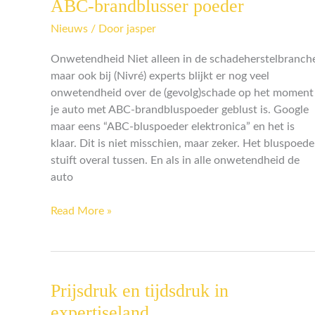
ABC-brandblusser poeder
total-
Nieuws
/ Door
jasper
loss
na
Onwetendheid Niet alleen in de schadeherstelbranch
blussen
maar ook bij (Nivré) experts blijkt er nog veel
met
onwetendheid over de (gevolg)schade op het moment
ABC-
je auto met ABC-brandbluspoeder geblust is. Google
brandblusser
maar eens “ABC-bluspoeder elektronica” en het is
poeder
klaar. Dit is niet misschien, maar zeker. Het bluspoede
stuift overal tussen. En als in alle onwetendheid de
auto
Read More »
Prijsdruk en tijdsdruk in
Prijsdruk
en
expertiseland