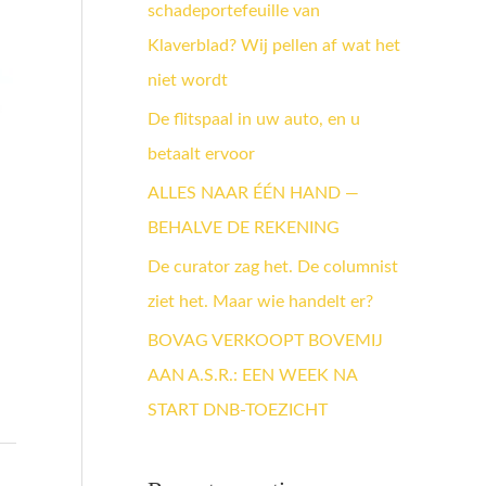
schadeportefeuille van
a
Klaverblad? Wij pellen af wat het
a
niet wordt
r
:
De flitspaal in uw auto, en u
betaalt ervoor
ALLES NAAR ÉÉN HAND —
BEHALVE DE REKENING
De curator zag het. De columnist
ziet het. Maar wie handelt er?
BOVAG VERKOOPT BOVEMIJ
AAN A.S.R.: EEN WEEK NA
START DNB-TOEZICHT