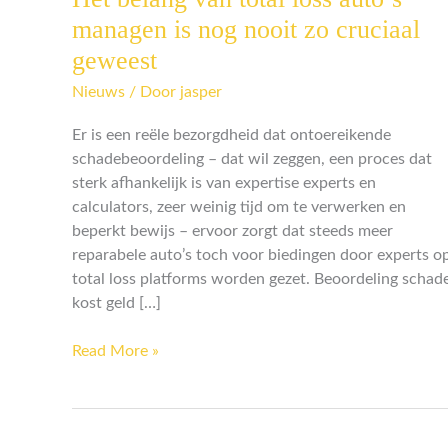
belang
managen is nog nooit zo cruciaal
van
geweest
total
loss
Nieuws
/ Door
jasper
auto’s
Er is een reële bezorgdheid dat ontoereikende
managen
schadebeoordeling – dat wil zeggen, een proces dat
is
sterk afhankelijk is van expertise experts en
nog
calculators, zeer weinig tijd om te verwerken en
nooit
beperkt bewijs – ervoor zorgt dat steeds meer
zo
reparabele auto’s toch voor biedingen door experts o
cruciaal
total loss platforms worden gezet. Beoordeling schad
geweest
kost geld […]
Read More »