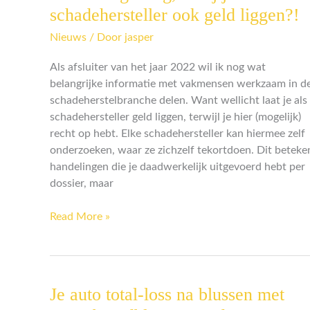
laat
schadehersteller ook geld liggen?!
jij
Nieuws
/ Door
jasper
als
schadehersteller
Als afsluiter van het jaar 2022 wil ik nog wat
ook
belangrijke informatie met vakmensen werkzaam in d
geld
schadeherstelbranche delen. Want wellicht laat je als
liggen?!
schadehersteller geld liggen, terwijl je hier (mogelijk)
recht op hebt. Elke schadehersteller kan hiermee zelf
onderzoeken, waar ze zichzelf tekortdoen. Dit beteke
handelingen die je daadwerkelijk uitgevoerd hebt per
dossier, maar
Read More »
Je auto total-loss na blussen met
Je
auto