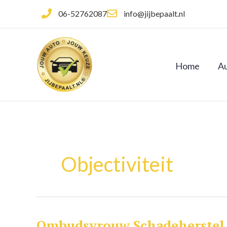
Ga
06-52762087
info@jijbepaalt.nl
naar
de
inhoud
Home
Au
Objectiviteit
Ombudsvrouw Schadeherstel
Ombudsvrouw