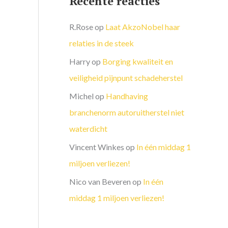
Recente reacties
R.Rose
op
Laat AkzoNobel haar
relaties in de steek
Harry
op
Borging kwaliteit en
veiligheid pijnpunt schadeherstel
Michel
op
Handhaving
branchenorm autoruitherstel niet
waterdicht
Vincent Winkes
op
In één middag 1
miljoen verliezen!
Nico van Beveren
op
In één
middag 1 miljoen verliezen!