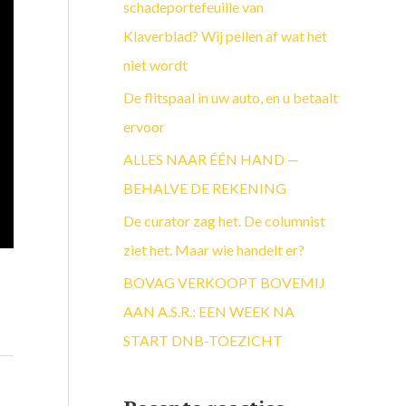
a
schadeportefeuille van
a
Klaverblad? Wij pellen af wat het
r
niet wordt
:
De flitspaal in uw auto, en u betaalt
ervoor
ALLES NAAR ÉÉN HAND —
BEHALVE DE REKENING
De curator zag het. De columnist
ziet het. Maar wie handelt er?
BOVAG VERKOOPT BOVEMIJ
AAN A.S.R.: EEN WEEK NA
START DNB-TOEZICHT