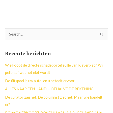
Z
o
e
Recente berichten
k
n
Wie koopt de directe schadeportefeuille van Klaverblad? Wij
a
pellen af wat het niet wordt
a
De flitspaal in uw auto, en u betaalt ervoor
r
ALLES NAAR ÉÉN HAND — BEHALVE DE REKENING
:
De curator zag het. De columnist ziet het. Maar wie handelt
er?
BOVAG VERKOOPT BOVEMIJ AAN A.S.R.: EEN WEEK NA