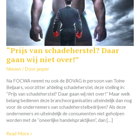
“Prijs van schadeherstel? Daar
“Prijs
van
gaan wij niet over!”
schadeherstel?
Daar
Nieuws
/ Door
jasper
gaan
Na FOCWA neemt nu ook de BOVAG in persoon van Toine
wij
Beljaars, voorzitter afdeling schadeherstel, deze stelling in:
niet
“Prijs van schadeherstel? Daar gaan wij niet over!” Maar welk
over!”
belang bedienen deze brancheorganisaties uiteindelijk dan nog
voor de ondernemers van schadeherstelbedrijven? Als deze
ondernemers en uiteindelijk de consumenten niet geholpen
worden met de ‘’oneerlijke handelspraktijken’’, dan […]
Read More »