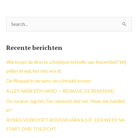
Z
o
e
Recente berichten
k
n
Wie koopt de directe schadeportefeuille van Klaverblad? Wij
a
pellen af wat het niet wordt
a
De flitspaal in uw auto, en u betaalt ervoor
r
ALLES NAAR ÉÉN HAND — BEHALVE DE REKENING
:
De curator zag het. De columnist ziet het. Maar wie handelt
er?
BOVAG VERKOOPT BOVEMIJ AAN A.S.R.: EEN WEEK NA
START DNB-TOEZICHT