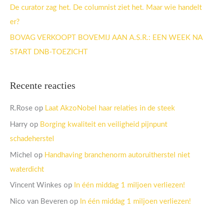
:
De curator zag het. De columnist ziet het. Maar wie handelt
er?
BOVAG VERKOOPT BOVEMIJ AAN A.S.R.: EEN WEEK NA
START DNB-TOEZICHT
Recente reacties
R.Rose
op
Laat AkzoNobel haar relaties in de steek
Harry
op
Borging kwaliteit en veiligheid pijnpunt
schadeherstel
Michel
op
Handhaving branchenorm autoruitherstel niet
waterdicht
Vincent Winkes
op
In één middag 1 miljoen verliezen!
Nico van Beveren
op
In één middag 1 miljoen verliezen!