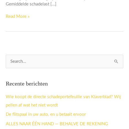
Gemiddelde schadelast […]
Read More »
Z
o
e
Recente berichten
k
n
Wie koopt de directe schadeportefeuille van Klaverblad? Wij
a
pellen af wat het niet wordt
a
De flitspaal in uw auto, en u betaalt ervoor
r
ALLES NAAR ÉÉN HAND — BEHALVE DE REKENING