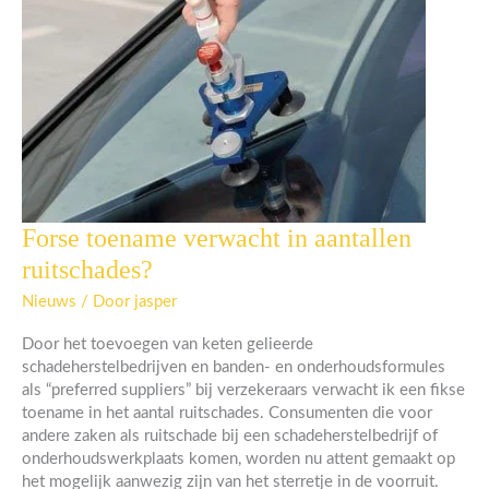
Forse toename verwacht in aantallen
Forse
toename
ruitschades?
verwacht
in
Nieuws
/ Door
jasper
aantallen
Door het toevoegen van keten gelieerde
ruitschades?
schadeherstelbedrijven en banden- en onderhoudsformules
als “preferred suppliers” bij verzekeraars verwacht ik een fikse
toename in het aantal ruitschades. Consumenten die voor
andere zaken als ruitschade bij een schadeherstelbedrijf of
onderhoudswerkplaats komen, worden nu attent gemaakt op
het mogelijk aanwezig zijn van het sterretje in de voorruit.