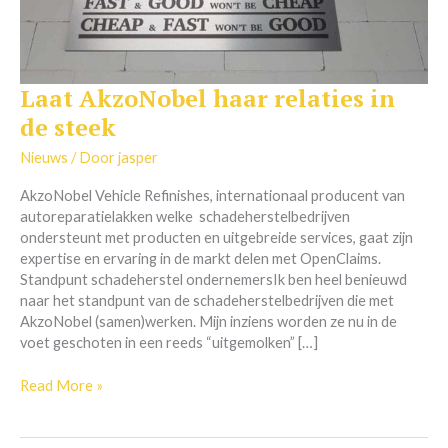
Laat AkzoNobel haar relaties in
Laat
AkzoNobel
de steek
haar
relaties
Nieuws
/ Door
jasper
in
AkzoNobel Vehicle Refinishes, internationaal producent van
de
autoreparatielakken welke schadeherstelbedrijven
steek
ondersteunt met producten en uitgebreide services, gaat zijn
expertise en ervaring in de markt delen met OpenClaims.
Standpunt schadeherstel ondernemersIk ben heel benieuwd
naar het standpunt van de schadeherstelbedrijven die met
AkzoNobel (samen)werken. Mijn inziens worden ze nu in de
voet geschoten in een reeds “uitgemolken” […]
Read More »