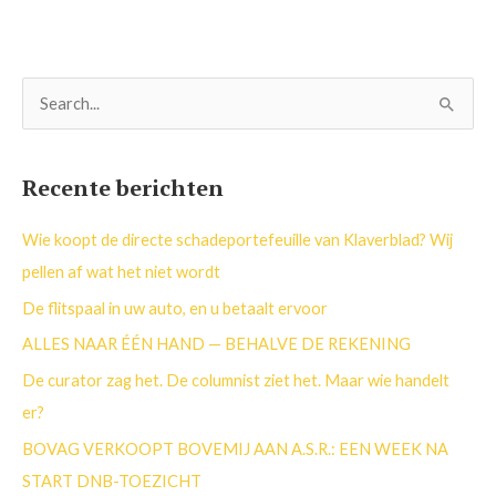
Z
o
e
Recente berichten
k
n
Wie koopt de directe schadeportefeuille van Klaverblad? Wij
a
pellen af wat het niet wordt
a
De flitspaal in uw auto, en u betaalt ervoor
r
ALLES NAAR ÉÉN HAND — BEHALVE DE REKENING
:
De curator zag het. De columnist ziet het. Maar wie handelt
er?
BOVAG VERKOOPT BOVEMIJ AAN A.S.R.: EEN WEEK NA
START DNB-TOEZICHT