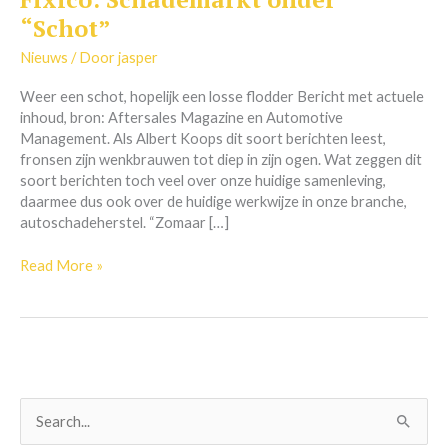
Schademarkt
“Schot”
onder
“Schot”
Nieuws
/ Door
jasper
Weer een schot, hopelijk een losse flodder Bericht met actuele
inhoud, bron: Aftersales Magazine en Automotive
Management. Als Albert Koops dit soort berichten leest,
fronsen zijn wenkbrauwen tot diep in zijn ogen. Wat zeggen dit
soort berichten toch veel over onze huidige samenleving,
daarmee dus ook over de huidige werkwijze in onze branche,
autoschadeherstel. “Zomaar […]
Read More »
Z