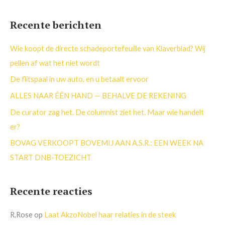
o
e
Recente berichten
k
n
Wie koopt de directe schadeportefeuille van Klaverblad? Wij
a
pellen af wat het niet wordt
a
De flitspaal in uw auto, en u betaalt ervoor
r
ALLES NAAR ÉÉN HAND — BEHALVE DE REKENING
:
De curator zag het. De columnist ziet het. Maar wie handelt
er?
BOVAG VERKOOPT BOVEMIJ AAN A.S.R.: EEN WEEK NA
START DNB-TOEZICHT
Recente reacties
R.Rose
op
Laat AkzoNobel haar relaties in de steek