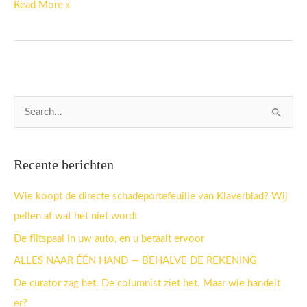
Read More »
Z
o
e
Recente berichten
k
n
Wie koopt de directe schadeportefeuille van Klaverblad? Wij
a
pellen af wat het niet wordt
a
De flitspaal in uw auto, en u betaalt ervoor
r
ALLES NAAR ÉÉN HAND — BEHALVE DE REKENING
:
De curator zag het. De columnist ziet het. Maar wie handelt
er?