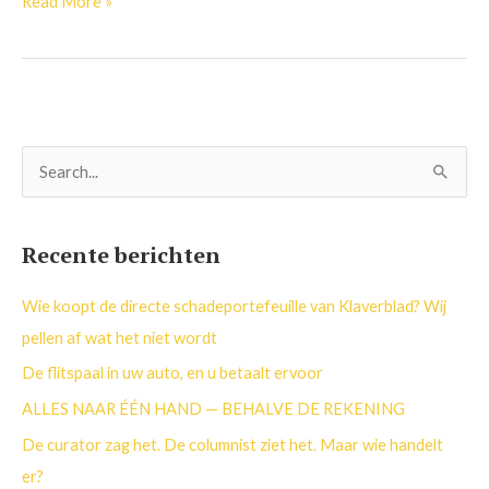
Read More »
Z
o
e
Recente berichten
k
n
Wie koopt de directe schadeportefeuille van Klaverblad? Wij
a
pellen af wat het niet wordt
a
De flitspaal in uw auto, en u betaalt ervoor
r
ALLES NAAR ÉÉN HAND — BEHALVE DE REKENING
:
De curator zag het. De columnist ziet het. Maar wie handelt
er?