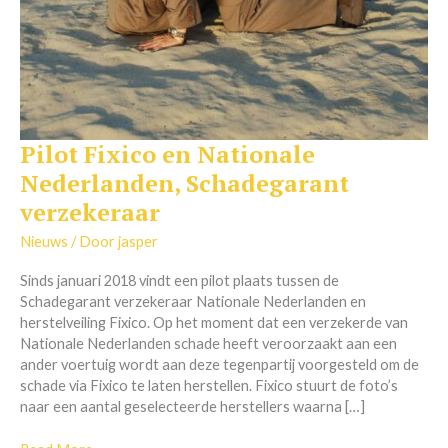
Pilot Fixico en Nationale
Pilot
Fixico
Nederlanden, Schadegarant
en
verzekeraar
Nationale
Nederlanden,
Nieuws
/ Door
jasper
Schadegarant
verzekeraar
Sinds januari 2018 vindt een pilot plaats tussen de
Schadegarant verzekeraar Nationale Nederlanden en
herstelveiling Fixico. Op het moment dat een verzekerde van
Nationale Nederlanden schade heeft veroorzaakt aan een
ander voertuig wordt aan deze tegenpartij voorgesteld om de
schade via Fixico te laten herstellen. Fixico stuurt de foto’s
naar een aantal geselecteerde herstellers waarna […]