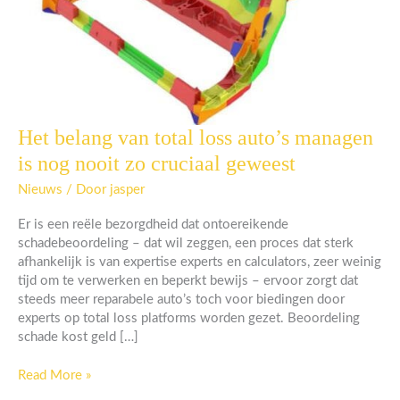
Het belang van total loss auto’s managen
Het
belang
is nog nooit zo cruciaal geweest
van
total
Nieuws
/ Door
jasper
loss
Er is een reële bezorgdheid dat ontoereikende
auto’s
schadebeoordeling – dat wil zeggen, een proces dat sterk
managen
afhankelijk is van expertise experts en calculators, zeer weinig
is
tijd om te verwerken en beperkt bewijs – ervoor zorgt dat
nog
steeds meer reparabele auto’s toch voor biedingen door
nooit
experts op total loss platforms worden gezet. Beoordeling
zo
schade kost geld […]
cruciaal
geweest
Read More »