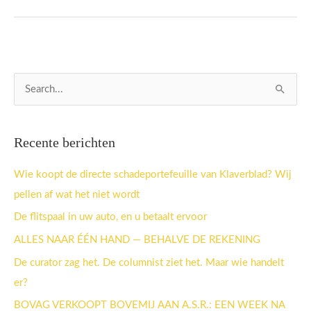
Z
o
e
Recente berichten
k
n
Wie koopt de directe schadeportefeuille van Klaverblad? Wij
a
pellen af wat het niet wordt
a
De flitspaal in uw auto, en u betaalt ervoor
r
ALLES NAAR ÉÉN HAND — BEHALVE DE REKENING
:
De curator zag het. De columnist ziet het. Maar wie handelt
er?
BOVAG VERKOOPT BOVEMIJ AAN A.S.R.: EEN WEEK NA