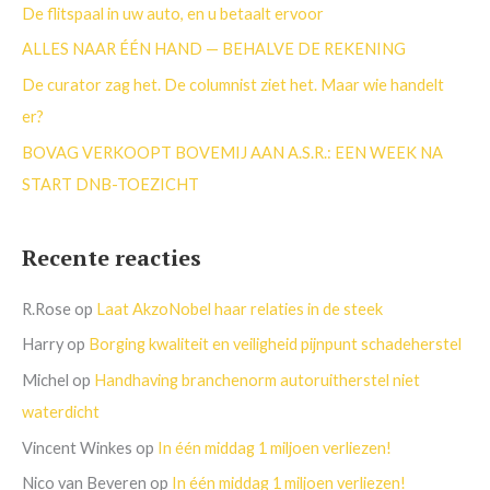
a
De flitspaal in uw auto, en u betaalt ervoor
r
ALLES NAAR ÉÉN HAND — BEHALVE DE REKENING
:
De curator zag het. De columnist ziet het. Maar wie handelt
er?
BOVAG VERKOOPT BOVEMIJ AAN A.S.R.: EEN WEEK NA
START DNB-TOEZICHT
Recente reacties
R.Rose
op
Laat AkzoNobel haar relaties in de steek
Harry
op
Borging kwaliteit en veiligheid pijnpunt schadeherstel
Michel
op
Handhaving branchenorm autoruitherstel niet
waterdicht
Vincent Winkes
op
In één middag 1 miljoen verliezen!
Nico van Beveren
op
In één middag 1 miljoen verliezen!