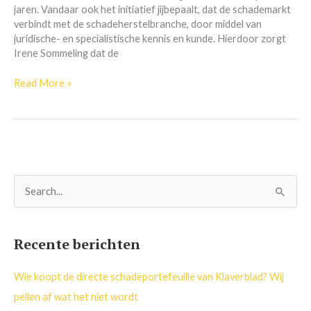
jaren. Vandaar ook het initiatief jijbepaalt, dat de schademarkt
verbindt met de schadeherstelbranche, door middel van
juridische- en specialistische kennis en kunde. Hierdoor zorgt
Irene Sommeling dat de
Read More »
Z
o
e
Recente berichten
k
n
Wie koopt de directe schadeportefeuille van Klaverblad? Wij
a
pellen af wat het niet wordt