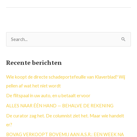
Z
o
e
Recente berichten
k
n
Wie koopt de directe schadeportefeuille van Klaverblad? Wij
a
pellen af wat het niet wordt
a
De flitspaal in uw auto, en u betaalt ervoor
r
ALLES NAAR ÉÉN HAND — BEHALVE DE REKENING
:
De curator zag het. De columnist ziet het. Maar wie handelt
er?
BOVAG VERKOOPT BOVEMIJ AAN A.S.R.: EEN WEEK NA