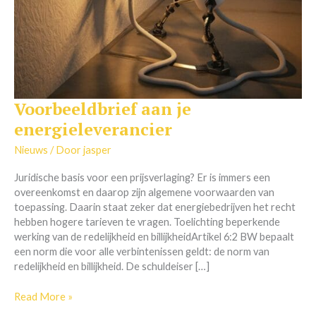
Voorbeeldbrief aan je
Voorbeeldbrief
aan
energieleverancier
je
energieleverancier
Nieuws
/ Door
jasper
Juridische basis voor een prijsverlaging? Er is immers een
overeenkomst en daarop zijn algemene voorwaarden van
toepassing. Daarin staat zeker dat energiebedrijven het recht
hebben hogere tarieven te vragen. Toelichting beperkende
werking van de redelijkheid en billijkheidArtikel 6:2 BW bepaalt
een norm die voor alle verbintenissen geldt: de norm van
redelijkheid en billijkheid. De schuldeiser […]
Read More »