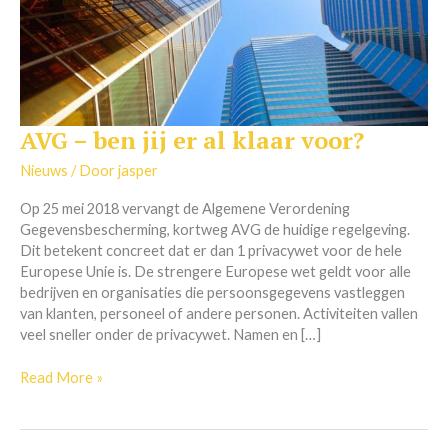
AVG – ben jij er al klaar voor?
AVG
–
Nieuws
/ Door
jasper
ben
jij
Op 25 mei 2018 vervangt de Algemene Verordening
er
Gegevensbescherming, kortweg AVG de huidige regelgeving.
al
Dit betekent concreet dat er dan 1 privacywet voor de hele
klaar
Europese Unie is. De strengere Europese wet geldt voor alle
voor?
bedrijven en organisaties die persoonsgegevens vastleggen
van klanten, personeel of andere personen. Activiteiten vallen
veel sneller onder de privacywet. Namen en […]
Read More »