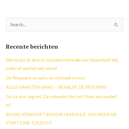
Z
o
e
Recente berichten
k
n
Wie koopt de directe schadeportefeuille van Klaverblad? Wij
a
pellen af wat het niet wordt
a
De flitspaal in uw auto, en u betaalt ervoor
r
ALLES NAAR ÉÉN HAND — BEHALVE DE REKENING
:
De curator zag het. De columnist ziet het. Maar wie handelt
er?
BOVAG VERKOOPT BOVEMIJ AAN A.S.R.: EEN WEEK NA
START DNB-TOEZICHT