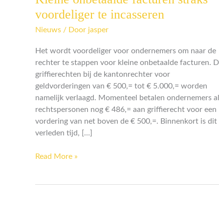
onbetaalde
voordeliger te incasseren
facturen
Nieuws
/ Door
jasper
straks
voordeliger
Het wordt voordeliger voor ondernemers om naar de
te
rechter te stappen voor kleine onbetaalde facturen. 
incasseren
griffierechten bij de kantonrechter voor
geldvorderingen van € 500,= tot € 5.000,= worden
namelijk verlaagd. Momenteel betalen ondernemers a
rechtspersonen nog € 486,= aan griffierecht voor een
vordering van net boven de € 500,=. Binnenkort is dit
verleden tijd, […]
Read More »