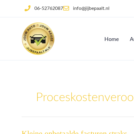
Ga
06-52762087
info@jijbepaalt.nl
naar
de
inhoud
Home
A
Proceskostenveroor
Kleine onbetaalde facturen straks
Kleine