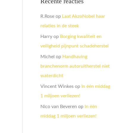
Recente reacties
R.Rose
op
Laat AkzoNobel haar
relaties in de steek
Harry
op
Borging kwaliteit en
veiligheid pijnpunt schadeherstel
Michel
op
Handhaving
branchenorm autoruitherstel niet
waterdicht
Vincent Winkes
op
In één middag
1 miljoen verliezen!
Nico van Beveren
op
In één
middag 1 miljoen verliezen!