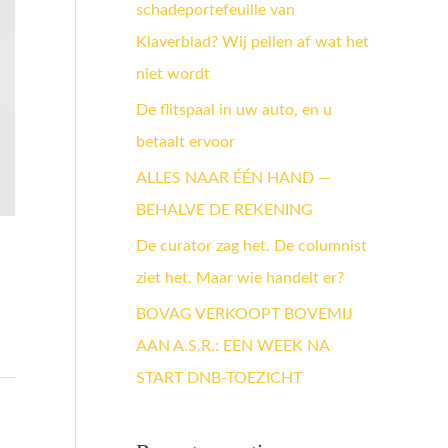
schadeportefeuille van
a
Klaverblad? Wij pellen af wat het
a
niet wordt
r
:
De flitspaal in uw auto, en u
betaalt ervoor
ALLES NAAR ÉÉN HAND —
BEHALVE DE REKENING
De curator zag het. De columnist
ziet het. Maar wie handelt er?
BOVAG VERKOOPT BOVEMIJ
AAN A.S.R.: EEN WEEK NA
START DNB-TOEZICHT