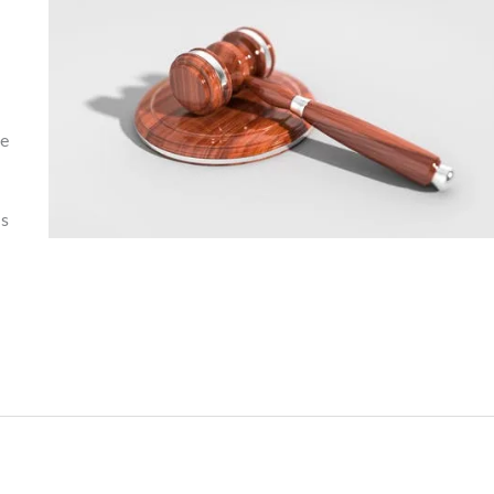
De
ls