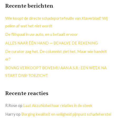
e
Recente berichten
k
n
Wie koopt de directe schadeportefeuille van Klaverblad? Wij
a
pellen af wat het niet wordt
a
De flitspaal in uw auto, en u betaalt ervoor
r
ALLES NAAR ÉÉN HAND — BEHALVE DE REKENING
:
De curator zag het. De columnist ziet het. Maar wie handelt
er?
BOVAG VERKOOPT BOVEMIJ AAN A.S.R.: EEN WEEK NA
START DNB-TOEZICHT
Recente reacties
R.Rose
op
Laat AkzoNobel haar relaties in de steek
Harry
op
Borging kwaliteit en veiligheid pijnpunt schadeherstel