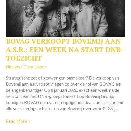
BOVAG VERKOOPT BOVEMIJ AAN
BOVAG
VERKOOPT
A.S.R.: EEN WEEK NA START DNB-
BOVEMIJ
TOEZICHT
AAN
A.S.R.:
Nieuws
/ Door
jasper
EEN
WEEK
Strategische zet of gedwongen ommekeer? De verkoop van
NA
Bovemij aan a.s.r. roept vragen op over de rol van BOVAG als
START
belangenbehartiger Op 8 januari 2026, exact één week na de
DNB-
herstart van het DNB-groepstoezicht op Bovemij Group,
TOEZICHT
kondigen BOVAG en a.s.r. een ingrijpende deal aan: a.s.r. neemt
alle verzekeringsactiviteiten van Bovemij over voor € 185 […]
Read More »