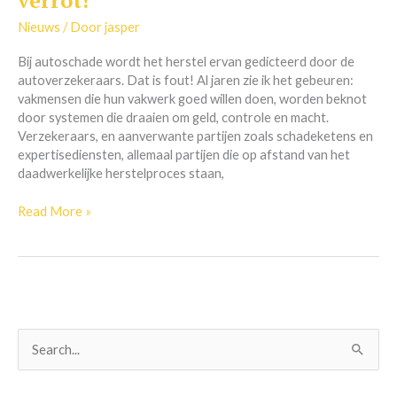
verrot!
is
verrot!
Nieuws
/ Door
jasper
Bij autoschade wordt het herstel ervan gedicteerd door de
autoverzekeraars. Dat is fout! Al jaren zie ik het gebeuren:
vakmensen die hun vakwerk goed willen doen, worden beknot
door systemen die draaien om geld, controle en macht.
Verzekeraars, en aanverwante partijen zoals schadeketens en
expertisediensten, allemaal partijen die op afstand van het
daadwerkelijke herstelproces staan,
Read More »
Z
o