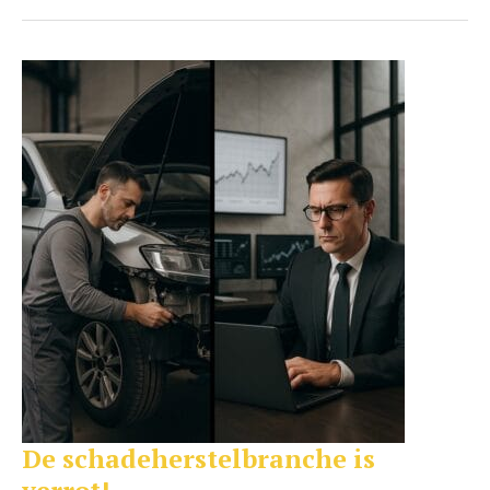
De schadeherstelbranche is
De
schadeherstelbranche