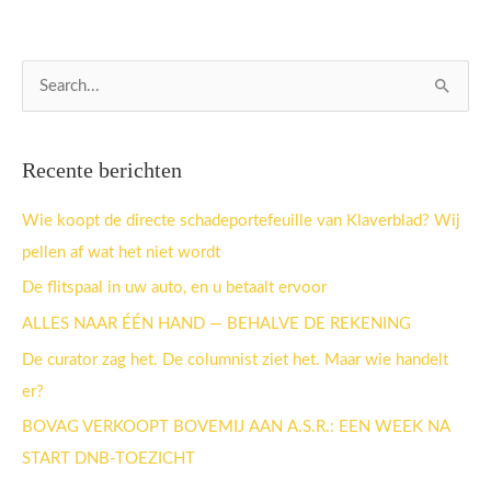
Z
o
e
Recente berichten
k
n
Wie koopt de directe schadeportefeuille van Klaverblad? Wij
a
pellen af wat het niet wordt
a
De flitspaal in uw auto, en u betaalt ervoor
r
ALLES NAAR ÉÉN HAND — BEHALVE DE REKENING
:
De curator zag het. De columnist ziet het. Maar wie handelt
er?
BOVAG VERKOOPT BOVEMIJ AAN A.S.R.: EEN WEEK NA
START DNB-TOEZICHT