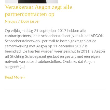
Verzekeraar Aegon zegt alle
Verzekeraar
Aegon
partnercontracten op
zegt
alle
Nieuws
/ Door
jasper
partnercontracten
Op vrijdagmiddag 29 september 2017 hebben alle
op
contractpartners, lees: schadeherstelbedrijven uit het AEGON
Schadeherstelnetwerk, per mail te horen gekregen dat de
samenwerking met Aegon op 31 december 2017 is
beëindigd. De kaarten worden weer geschut In 2011 is Aegon
uit Stichting Schadegarant gestapt en gestart met een eigen
netwerk van autoschadeherstellers. Ondanks dat Aegon
aangeeft […]
Read More »