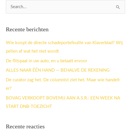
Z
o
e
Recente berichten
k
n
Wie koopt de directe schadeportefeuille van Klaverblad? Wij
a
pellen af wat het niet wordt
a
De flitspaal in uw auto, en u betaalt ervoor
r
ALLES NAAR ÉÉN HAND — BEHALVE DE REKENING
:
De curator zag het. De columnist ziet het. Maar wie handelt
er?
BOVAG VERKOOPT BOVEMIJ AAN A.S.R.: EEN WEEK NA
START DNB-TOEZICHT
Recente reacties