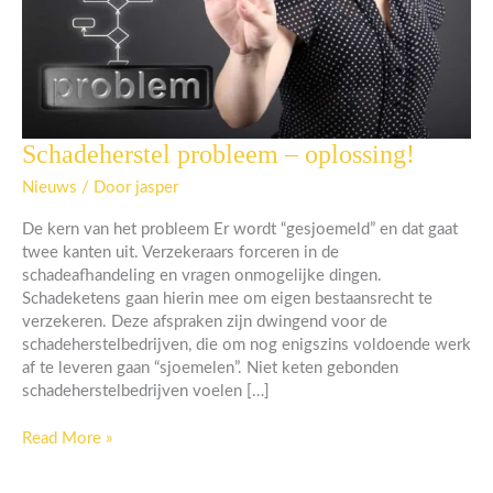
Schadeherstel probleem – oplossing!
Schadeherstel
probleem
Nieuws
/ Door
jasper
–
oplossing!
De kern van het probleem Er wordt “gesjoemeld” en dat gaat
twee kanten uit. Verzekeraars forceren in de
schadeafhandeling en vragen onmogelijke dingen.
Schadeketens gaan hierin mee om eigen bestaansrecht te
verzekeren. Deze afspraken zijn dwingend voor de
schadeherstelbedrijven, die om nog enigszins voldoende werk
af te leveren gaan “sjoemelen”. Niet keten gebonden
schadeherstelbedrijven voelen […]
Read More »