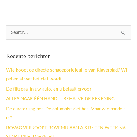
Z
o
e
Recente berichten
k
n
Wie koopt de directe schadeportefeuille van Klaverblad? Wij
a
pellen af wat het niet wordt
a
De flitspaal in uw auto, en u betaalt ervoor
r
ALLES NAAR ÉÉN HAND — BEHALVE DE REKENING
:
De curator zag het. De columnist ziet het. Maar wie handelt
er?
BOVAG VERKOOPT BOVEMIJ AAN A.S.R.: EEN WEEK NA
START DNB-TOEZICHT