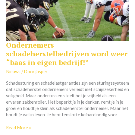
Ondernemers
Ondernemers
schadeherstelbedrijven
schadeherstelbedrijven word weer
word
“baas in eigen bedrijf!”
weer
“baas
Nieuws
/ Door
jasper
in
eigen
Schadesturing en schadelastgaranties zijn een sturingssysteem
bedrijf!”
dat schadeherstel ondernemers verleidt met schijnzekerheid en
veiligheid. Maar ondertussen steelt het je vrijheid als een
ervaren zakkenroller. Het beperkt je in je denken, remt je in je
groei en houdt je klein als schadeherstel ondernemer. Maar het
houdt je wel in leven. Je bent tenslotte keihard nodig voor
Read More »