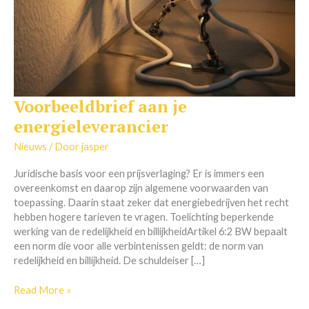
Voorbeeldbrief aan je
Voorbeeldbrief
aan
energieleverancier
je
energieleverancier
Nieuws
/ Door
jasper
Juridische basis voor een prijsverlaging? Er is immers een
overeenkomst en daarop zijn algemene voorwaarden van
toepassing. Daarin staat zeker dat energiebedrijven het recht
hebben hogere tarieven te vragen. Toelichting beperkende
werking van de redelijkheid en billijkheidArtikel 6:2 BW bepaalt
een norm die voor alle verbintenissen geldt: de norm van
redelijkheid en billijkheid. De schuldeiser […]
Read More »