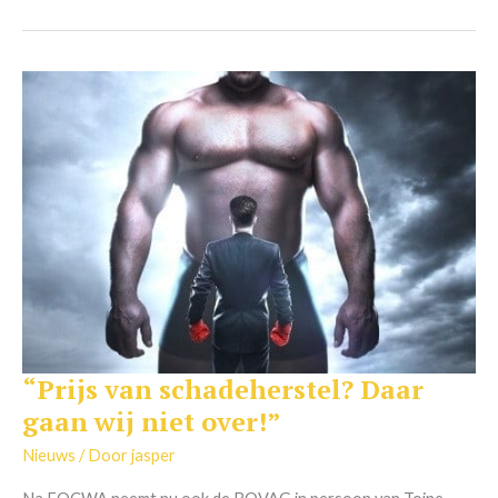
“Prijs van schadeherstel? Daar
“Prijs
van
gaan wij niet over!”
schadeherstel?
Daar
Nieuws
/ Door
jasper
gaan