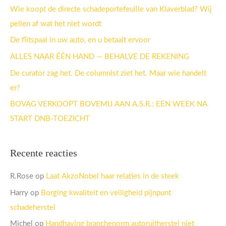
n
Wie koopt de directe schadeportefeuille van Klaverblad? Wij
a
pellen af wat het niet wordt
a
De flitspaal in uw auto, en u betaalt ervoor
r
ALLES NAAR ÉÉN HAND — BEHALVE DE REKENING
:
De curator zag het. De columnist ziet het. Maar wie handelt
er?
BOVAG VERKOOPT BOVEMIJ AAN A.S.R.: EEN WEEK NA
START DNB-TOEZICHT
Recente reacties
R.Rose
op
Laat AkzoNobel haar relaties in de steek
Harry
op
Borging kwaliteit en veiligheid pijnpunt
schadeherstel
Michel
op
Handhaving branchenorm autoruitherstel niet