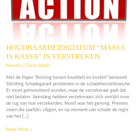
HOUDBAARHEIDSDATUM “MASSA
HOUDBAARHEIDSDATUM
“MASSA
IS KASSA” IS VERSTREKEN
IS
KASSA”
Nieuws
/ Door
jasper
IS
Met de Paper “Botsing tussen kwaliteit en kosten” benoemt
VERSTREKEN
Stichting Schadegarant problemen in de schadeherstelbranche.
Er moet geïnvesteerd worden, maar de verzekeraar gaat dat
niet betalen. Jarenlang hebben verzekeraars zich verrijkt over
de rug van hun verzekerden. Nooit was het genoeg. Premies
innen die jaarlijks stijgen, en op moment van schade de regie
van het […]
Read More »