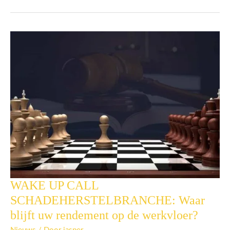
WAKE UP CALL
WAKE
UP
SCHADEHERSTELBRANCHE: Waar
CALL
blijft uw rendement op de werkvloer?
SCHADEHERSTELBRANCHE:
Waar