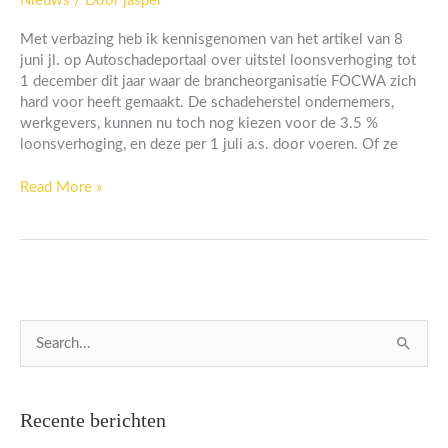
Nieuws
/ Door
jasper
blijft
uw
Met verbazing heb ik kennisgenomen van het artikel van 8
rendement
juni jl. op Autoschadeportaal over uitstel loonsverhoging tot
op
1 december dit jaar waar de brancheorganisatie FOCWA zich
de
hard voor heeft gemaakt. De schadeherstel ondernemers,
werkvloer?
werkgevers, kunnen nu toch nog kiezen voor de 3.5 %
loonsverhoging, en deze per 1 juli a.s. door voeren. Of ze
Read More »
Z
o
e
Recente berichten
k