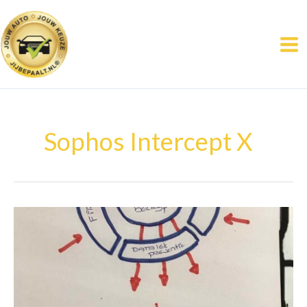
Ga
naar
de
inhoud
Sophos Intercept X