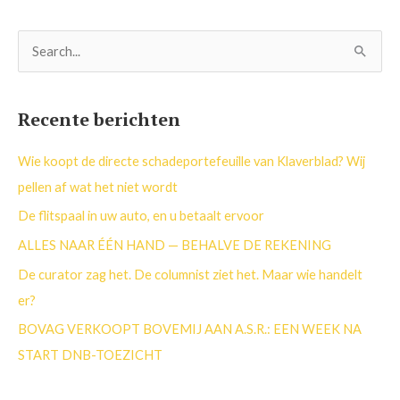
Z
o
e
Recente berichten
k
n
Wie koopt de directe schadeportefeuille van Klaverblad? Wij
a
pellen af wat het niet wordt
a
De flitspaal in uw auto, en u betaalt ervoor
r
ALLES NAAR ÉÉN HAND — BEHALVE DE REKENING
:
De curator zag het. De columnist ziet het. Maar wie handelt
er?
BOVAG VERKOOPT BOVEMIJ AAN A.S.R.: EEN WEEK NA
START DNB-TOEZICHT