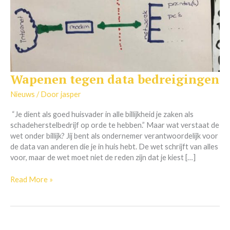
Wapenen tegen data bedreigingen
Wapenen
tegen
Nieuws
/ Door
jasper
data
bedreigingen
“Je dient als goed huisvader in alle billijkheid je zaken als
schadeherstelbedrijf op orde te hebben.” Maar wat verstaat de
wet onder billijk? Jij bent als ondernemer verantwoordelijk voor
de data van anderen die je in huis hebt. De wet schrijft van alles
voor, maar de wet moet niet de reden zijn dat je kiest […]
Read More »