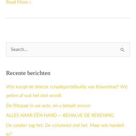
Read More »
Z
o
e
Recente berichten
k
n
Wie koopt de directe schadeportefeuille van Klaverblad? Wij
a
pellen af wat het niet wordt
a
De flitspaal in uw auto, en u betaalt ervoor
r
ALLES NAAR ÉÉN HAND — BEHALVE DE REKENING
:
De curator zag het. De columnist ziet het. Maar wie handelt
er?