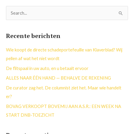
Z
o
e
Recente berichten
k
n
Wie koopt de directe schadeportefeuille van Klaverblad? Wij
a
pellen af wat het niet wordt
a
De flitspaal in uw auto, en u betaalt ervoor
r
ALLES NAAR ÉÉN HAND — BEHALVE DE REKENING
:
De curator zag het. De columnist ziet het. Maar wie handelt
er?
BOVAG VERKOOPT BOVEMIJ AAN A.S.R.: EEN WEEK NA
START DNB-TOEZICHT