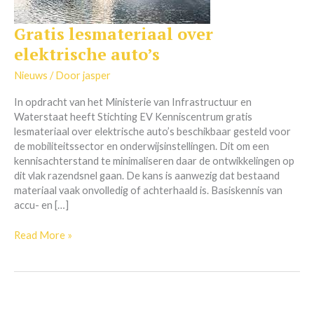
Gratis lesmateriaal over
Gratis
lesmateriaal
elektrische auto’s
over
elektrische
Nieuws
/ Door
jasper
auto’s
In opdracht van het Ministerie van Infrastructuur en
Waterstaat heeft Stichting EV Kenniscentrum gratis
lesmateriaal over elektrische auto’s beschikbaar gesteld voor
de mobiliteitssector en onderwijsinstellingen. Dit om een
kennisachterstand te minimaliseren daar de ontwikkelingen op
dit vlak razendsnel gaan. De kans is aanwezig dat bestaand
materiaal vaak onvolledig of achterhaald is. Basiskennis van
accu- en […]
Read More »