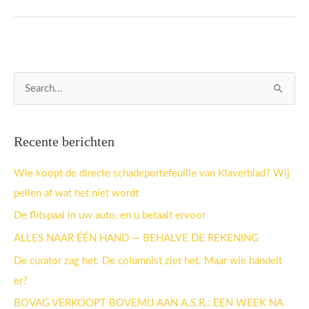
Z
o
e
Recente berichten
k
n
Wie koopt de directe schadeportefeuille van Klaverblad? Wij
a
pellen af wat het niet wordt
a
De flitspaal in uw auto, en u betaalt ervoor
r
ALLES NAAR ÉÉN HAND — BEHALVE DE REKENING
:
De curator zag het. De columnist ziet het. Maar wie handelt
er?
BOVAG VERKOOPT BOVEMIJ AAN A.S.R.: EEN WEEK NA