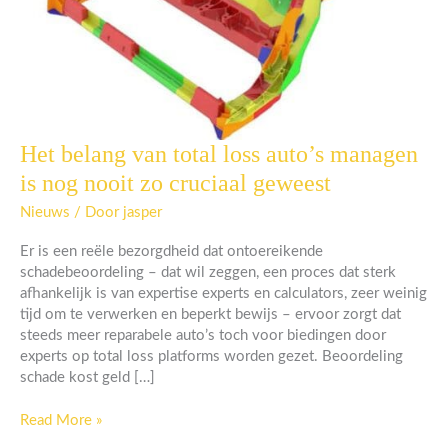
Het belang van total loss auto’s managen
Het
belang
is nog nooit zo cruciaal geweest
van
total
Nieuws
/ Door
jasper
loss
Er is een reële bezorgdheid dat ontoereikende
auto’s
schadebeoordeling – dat wil zeggen, een proces dat sterk
managen
afhankelijk is van expertise experts en calculators, zeer weinig
is
tijd om te verwerken en beperkt bewijs – ervoor zorgt dat
nog
steeds meer reparabele auto’s toch voor biedingen door
nooit
experts op total loss platforms worden gezet. Beoordeling
zo
schade kost geld […]
cruciaal
geweest
Read More »