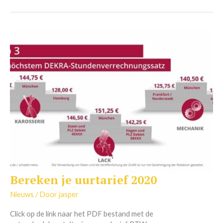
Bereken je uurtarief 2020
Bereken
je
Nieuws
/ Door
jasper
uurtarief
2020
Click op de link naar het PDF bestand met de