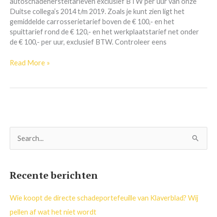
autoschadehersteltarieven exclusief BTW per uur van onze
Duitse collega’s 2014 t/m 2019. Zoals je kunt zien ligt het
gemiddelde carrosserietarief boven de € 100,- en het
spuittarief rond de € 120,- en het werkplaatstarief net onder
de € 100,- per uur, exclusief BTW. Controleer eens
Read More »
Z
o
e
Recente berichten
k
n
Wie koopt de directe schadeportefeuille van Klaverblad? Wij
a
pellen af wat het niet wordt