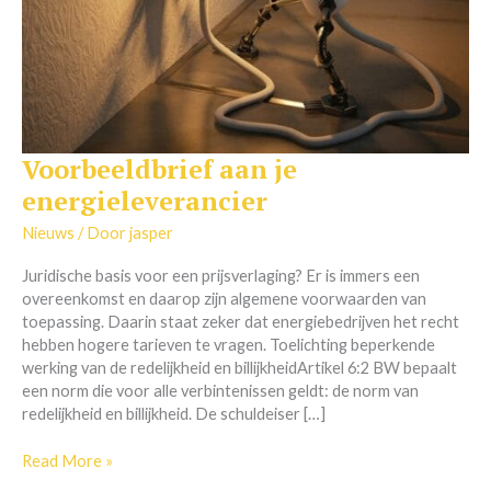
Voorbeeldbrief aan je
Voorbeeldbrief
aan
energieleverancier
je
energieleverancier
Nieuws
/ Door
jasper
Juridische basis voor een prijsverlaging? Er is immers een
overeenkomst en daarop zijn algemene voorwaarden van
toepassing. Daarin staat zeker dat energiebedrijven het recht
hebben hogere tarieven te vragen. Toelichting beperkende
werking van de redelijkheid en billijkheidArtikel 6:2 BW bepaalt
een norm die voor alle verbintenissen geldt: de norm van
redelijkheid en billijkheid. De schuldeiser […]
Read More »