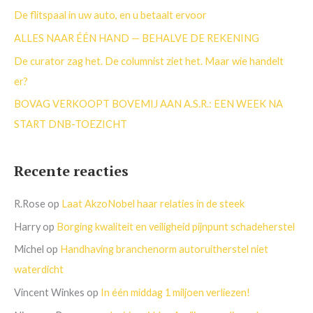
a
De flitspaal in uw auto, en u betaalt ervoor
r
ALLES NAAR ÉÉN HAND — BEHALVE DE REKENING
:
De curator zag het. De columnist ziet het. Maar wie handelt
er?
BOVAG VERKOOPT BOVEMIJ AAN A.S.R.: EEN WEEK NA
START DNB-TOEZICHT
Recente reacties
R.Rose
op
Laat AkzoNobel haar relaties in de steek
Harry
op
Borging kwaliteit en veiligheid pijnpunt schadeherstel
Michel
op
Handhaving branchenorm autoruitherstel niet
waterdicht
Vincent Winkes
op
In één middag 1 miljoen verliezen!