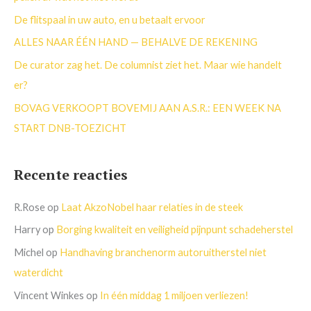
a
De flitspaal in uw auto, en u betaalt ervoor
r
ALLES NAAR ÉÉN HAND — BEHALVE DE REKENING
:
De curator zag het. De columnist ziet het. Maar wie handelt
er?
BOVAG VERKOOPT BOVEMIJ AAN A.S.R.: EEN WEEK NA
START DNB-TOEZICHT
Recente reacties
R.Rose
op
Laat AkzoNobel haar relaties in de steek
Harry
op
Borging kwaliteit en veiligheid pijnpunt schadeherstel
Michel
op
Handhaving branchenorm autoruitherstel niet
waterdicht
Vincent Winkes
op
In één middag 1 miljoen verliezen!