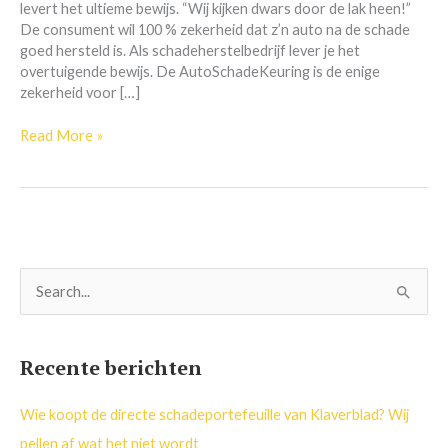
levert het ultieme bewijs. “Wij kijken dwars door de lak heen!”
De consument wil 100 % zekerheid dat z’n auto na de schade
goed hersteld is. Als schadeherstelbedrijf lever je het
overtuigende bewijs. De AutoSchadeKeuring is de enige
zekerheid voor […]
Read More »
Z
o
e
Recente berichten
k
n
Wie koopt de directe schadeportefeuille van Klaverblad? Wij
a
pellen af wat het niet wordt