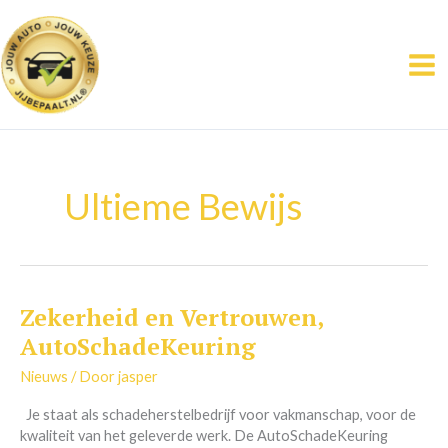
Ga
naar
de
inhoud
Ultieme Bewijs
Zekerheid en Vertrouwen,
Zekerheid
en
AutoSchadeKeuring
Vertrouwen,
AutoSchadeKeuring
Nieuws
/ Door
jasper
Je staat als schadeherstelbedrijf voor vakmanschap, voor de
kwaliteit van het geleverde werk. De AutoSchadeKeuring