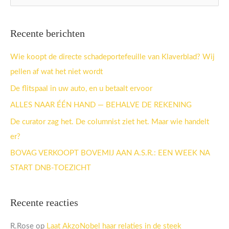
o
e
Recente berichten
k
n
Wie koopt de directe schadeportefeuille van Klaverblad? Wij
a
pellen af wat het niet wordt
a
De flitspaal in uw auto, en u betaalt ervoor
r
ALLES NAAR ÉÉN HAND — BEHALVE DE REKENING
:
De curator zag het. De columnist ziet het. Maar wie handelt
er?
BOVAG VERKOOPT BOVEMIJ AAN A.S.R.: EEN WEEK NA
START DNB-TOEZICHT
Recente reacties
R.Rose
op
Laat AkzoNobel haar relaties in de steek