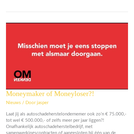
Moneymaker of Moneyloser?!
Moneymaker
of
Nieuws
/ Door
jasper
Moneyloser?!
Laat jij als autoschadeherstelondernemer ook zo’n € 75.000,-
tot wel € 500.000,- of zelfs meer per jaar liggen?!
Onafhankelijk autoschadeherstelbedrijf, met
samenwerkingscontracten of aangesloten bij één van de