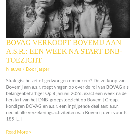
BOVAG VERKOOPT BOVEMIJ AAN
BOVAG
VERKOOPT
A.S.R.: EEN WEEK NA START DNB-
BOVEMIJ
TOEZICHT
AAN
A.S.R.:
Nieuws
/ Door
jasper
EEN
WEEK
Strategische zet of gedwongen ommekeer? De verkoop van
NA
Bovemij aan a.s.r. roept vragen op over de rol van BOVAG als
START
belangenbehartiger Op 8 januari 2026, exact één week na de
DNB-
herstart van het DNB-groepstoezicht op Bovemij Group,
TOEZICHT
kondigen BOVAG en a.s.r. een ingrijpende deal aan: a.s.r.
neemt alle verzekeringsactiviteiten van Bovemij over voor €
185 […]
Read More »