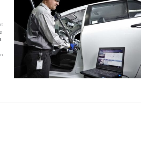
nt
e
t
an