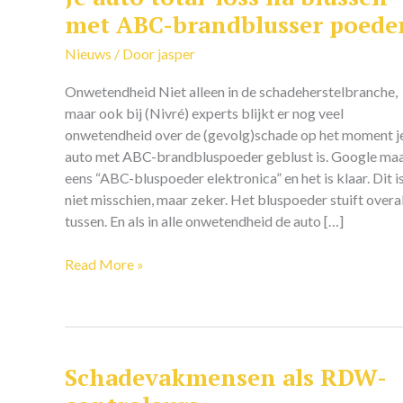
auto
met ABC-brandblusser poede
total-
Nieuws
/ Door
jasper
loss
na
Onwetendheid Niet alleen in de schadeherstelbranche,
blussen
maar ook bij (Nivré) experts blijkt er nog veel
met
onwetendheid over de (gevolg)schade op het moment j
ABC-
auto met ABC-brandbluspoeder geblust is. Google ma
brandblusser
eens “ABC-bluspoeder elektronica” en het is klaar. Dit i
poeder
niet misschien, maar zeker. Het bluspoeder stuift overa
tussen. En als in alle onwetendheid de auto […]
Read More »
Schadevakmensen als RDW-
Schadevakmensen
als