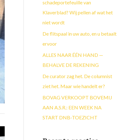
a
schadeportefeuille van
a
Klaverblad? Wij pellen af wat het
r
niet wordt
:
De flitspaal in uw auto, en u betaalt
ervoor
ALLES NAAR ÉÉN HAND —
BEHALVE DE REKENING
De curator zag het. De columnist
ziet het. Maar wie handelt er?
BOVAG VERKOOPT BOVEMIJ
AAN A.S.R.: EEN WEEK NA
START DNB-TOEZICHT