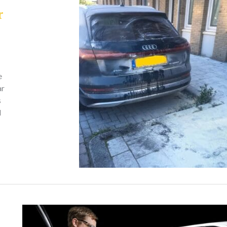
r
e
ar
s
l