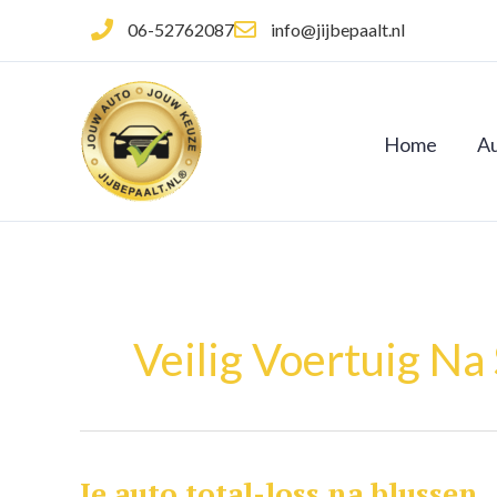
Ga
06-52762087
info@jijbepaalt.nl
naar
de
inhoud
Home
Au
Veilig Voertuig Na
Je auto total-loss na blussen
Je