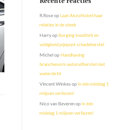
Recente reacties
R.Rose
op
Laat AkzoNobel haar
relaties in de steek
Harry
op
Borging kwaliteit en
veiligheid pijnpunt schadeherstel
Michel
op
Handhaving
branchenorm autoruitherstel niet
waterdicht
Vincent Winkes
op
In één middag 1
miljoen verliezen!
Nico van Beveren
op
In één
middag 1 miljoen verliezen!