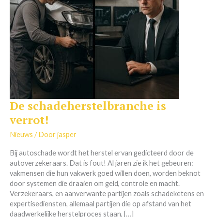
De schadeherstelbranche is
De
schadeherstelbranche
verrot!
is
verrot!
Nieuws
/ Door
jasper
Bij autoschade wordt het herstel ervan gedicteerd door de
autoverzekeraars. Dat is fout! Al jaren zie ik het gebeuren:
vakmensen die hun vakwerk goed willen doen, worden beknot
door systemen die draaien om geld, controle en macht.
Verzekeraars, en aanverwante partijen zoals schadeketens en
expertisediensten, allemaal partijen die op afstand van het
daadwerkelijke herstelproces staan, […]