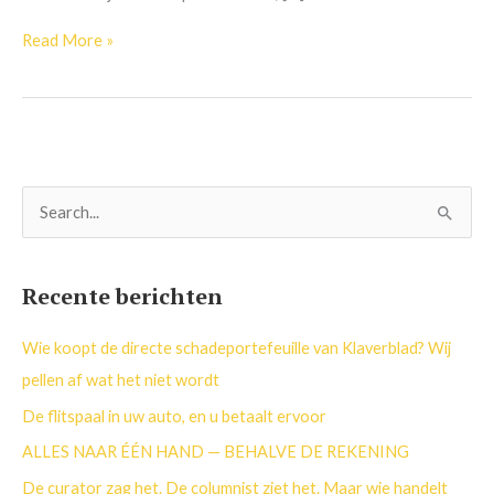
Read More »
Z
o
e
Recente berichten
k
n
Wie koopt de directe schadeportefeuille van Klaverblad? Wij
a
pellen af wat het niet wordt
a
De flitspaal in uw auto, en u betaalt ervoor
r
ALLES NAAR ÉÉN HAND — BEHALVE DE REKENING
:
De curator zag het. De columnist ziet het. Maar wie handelt