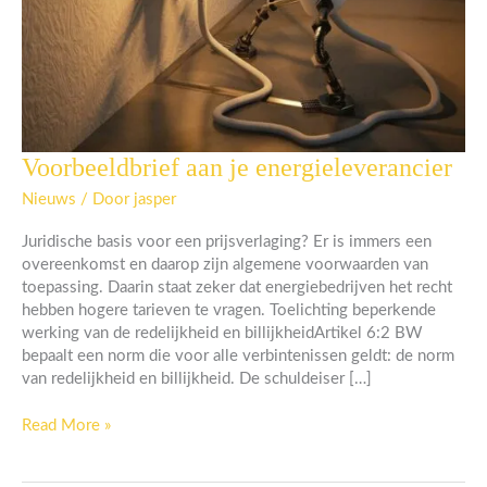
Voorbeeldbrief aan je energieleverancier
Voorbeeldbrief
aan
Nieuws
/ Door
jasper
je
energieleverancier
Juridische basis voor een prijsverlaging? Er is immers een
overeenkomst en daarop zijn algemene voorwaarden van
toepassing. Daarin staat zeker dat energiebedrijven het recht
hebben hogere tarieven te vragen. Toelichting beperkende
werking van de redelijkheid en billijkheidArtikel 6:2 BW
bepaalt een norm die voor alle verbintenissen geldt: de norm
van redelijkheid en billijkheid. De schuldeiser […]
Read More »