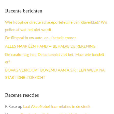
o
e
Recente berichten
k
n
Wie koopt de directe schadeportefeuille van Klaverblad? Wij
a
pellen af wat het niet wordt
a
De flitspaal in uw auto, en u betaalt ervoor
r
ALLES NAAR ÉÉN HAND — BEHALVE DE REKENING
:
De curator zag het. De columnist ziet het. Maar wie handelt
er?
BOVAG VERKOOPT BOVEMIJ AAN A.S.R.: EEN WEEK NA
START DNB-TOEZICHT
Recente reacties
R.Rose
op
Laat AkzoNobel haar relaties in de steek