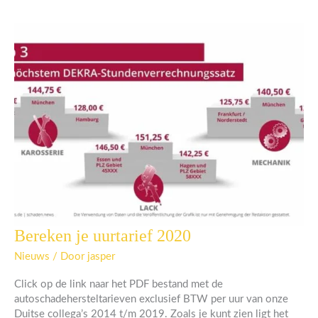
Bereken je uurtarief 2020
Bereken
je
Nieuws
/ Door
jasper
uurtarief
2020
Click op de link naar het PDF bestand met de
autoschadehersteltarieven exclusief BTW per uur van onze
Duitse collega’s 2014 t/m 2019. Zoals je kunt zien ligt het