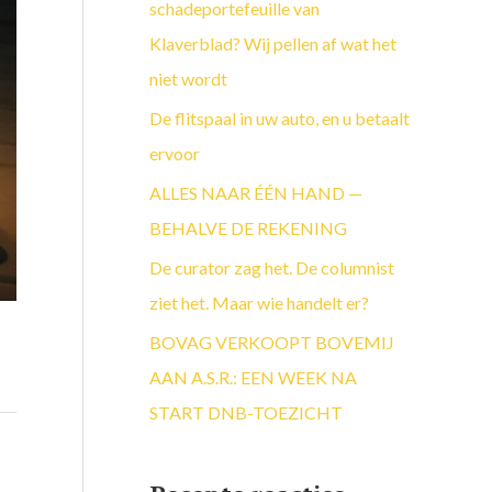
a
schadeportefeuille van
a
Klaverblad? Wij pellen af wat het
r
niet wordt
:
De flitspaal in uw auto, en u betaalt
ervoor
ALLES NAAR ÉÉN HAND —
BEHALVE DE REKENING
De curator zag het. De columnist
ziet het. Maar wie handelt er?
BOVAG VERKOOPT BOVEMIJ
AAN A.S.R.: EEN WEEK NA
START DNB-TOEZICHT