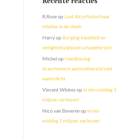
Recente reacties
R.Rose
op
Laat AkzoNobel haar
relaties in de steek
Harry
op
Borging kwaliteit en
veiligheid pijnpunt schadeherstel
Michel
op
Handhaving
branchenorm autoruitherstel niet
waterdicht
Vincent Winkes
op
In één middag 1
miljoen verliezen!
Nico van Beveren
op
In één
middag 1 miljoen verliezen!