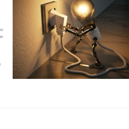
en
an
t
e