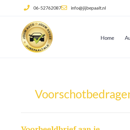
Ga
06-52762087
info@jijbepaalt.nl
naar
de
inhoud
Home
Au
Voorschotbedrage
Voorbeeldbrief aan je
Voorbeeldbrief