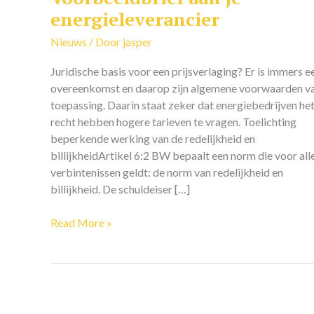
aan
energieleverancier
je
Nieuws
/ Door
jasper
energieleverancier
Juridische basis voor een prijsverlaging? Er is immers e
overeenkomst en daarop zijn algemene voorwaarden v
toepassing. Daarin staat zeker dat energiebedrijven he
recht hebben hogere tarieven te vragen. Toelichting
beperkende werking van de redelijkheid en
billijkheidArtikel 6:2 BW bepaalt een norm die voor all
verbintenissen geldt: de norm van redelijkheid en
billijkheid. De schuldeiser […]
Read More »