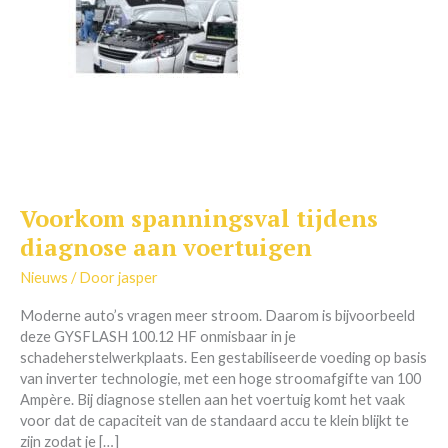
Voorkom spanningsval tijdens
Voorkom
spanningsval
diagnose aan voertuigen
tijdens
diagnose
Nieuws
/ Door
jasper
aan
Moderne auto’s vragen meer stroom. Daarom is bijvoorbeeld
voertuigen
deze GYSFLASH 100.12 HF onmisbaar in je
schadeherstelwerkplaats. Een gestabiliseerde voeding op basis
van inverter technologie, met een hoge stroomafgifte van 100
Ampère. Bij diagnose stellen aan het voertuig komt het vaak
voor dat de capaciteit van de standaard accu te klein blijkt te
zijn zodat je […]