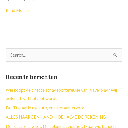
Read More »
Z
o
e
Recente berichten
k
n
Wie koopt de directe schadeportefeuille van Klaverblad? Wij
a
pellen af wat het niet wordt
a
De flitspaal in uw auto, en u betaalt ervoor
r
ALLES NAAR ÉÉN HAND — BEHALVE DE REKENING
:
De curator zag het. De columnist ziet het. Maar wie handelt