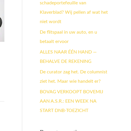
schadeportefeuille van
a
Klaverblad? Wij pellen af wat het
a
niet wordt
r
:
De flitspaal in uw auto, en u
betaalt ervoor
ALLES NAAR ÉÉN HAND —
BEHALVE DE REKENING
De curator zag het. De columnist
ziet het. Maar wie handelt er?
BOVAG VERKOOPT BOVEMIJ
AAN A.S.R.: EEN WEEK NA
START DNB-TOEZICHT