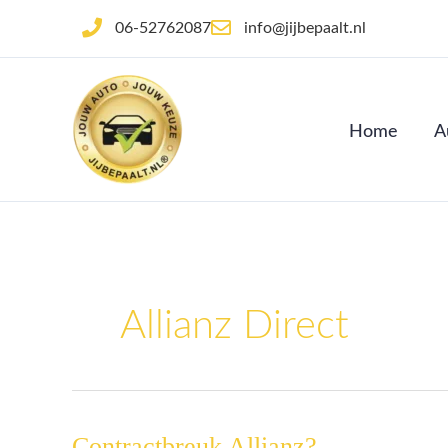
Ga
06-52762087
info@jijbepaalt.nl
naar
de
inhoud
Home
A
Allianz Direct
Contractbreuk Allianz?
Contractbreuk