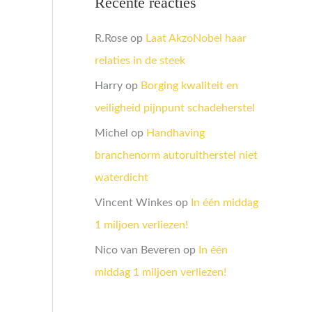
Recente reacties
R.Rose
op
Laat AkzoNobel haar
relaties in de steek
Harry
op
Borging kwaliteit en
veiligheid pijnpunt schadeherstel
Michel
op
Handhaving
branchenorm autoruitherstel niet
waterdicht
Vincent Winkes
op
In één middag
1 miljoen verliezen!
Nico van Beveren
op
In één
middag 1 miljoen verliezen!