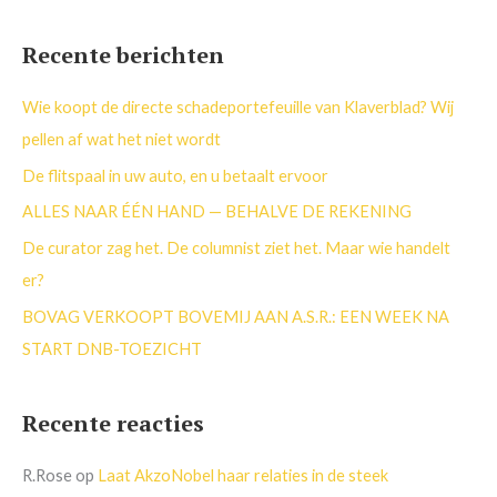
o
e
Recente berichten
k
n
Wie koopt de directe schadeportefeuille van Klaverblad? Wij
a
pellen af wat het niet wordt
a
De flitspaal in uw auto, en u betaalt ervoor
r
ALLES NAAR ÉÉN HAND — BEHALVE DE REKENING
:
De curator zag het. De columnist ziet het. Maar wie handelt
er?
BOVAG VERKOOPT BOVEMIJ AAN A.S.R.: EEN WEEK NA
START DNB-TOEZICHT
Recente reacties
R.Rose
op
Laat AkzoNobel haar relaties in de steek