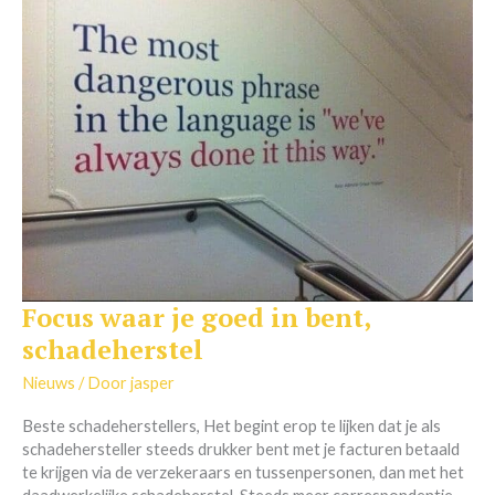
Focus waar je goed in bent,
Focus
waar
schadeherstel
je
goed
Nieuws
/ Door
jasper
in
Beste schadeherstellers, Het begint erop te lijken dat je als
bent,
schadehersteller steeds drukker bent met je facturen betaald
schadeherstel
te krijgen via de verzekeraars en tussenpersonen, dan met het