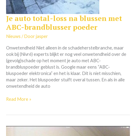
Je auto total-loss na blussen met
Je
auto
ABC-brandblusser poeder
total-
loss
Nieuws
/ Door
jasper
na
Onwetendheid Niet alleen in de schadeherstelbranche, maar
blussen
ook bij (Nivré) experts blijkt er nog veel onwetendheid over de
met
(gevolg)schade op het moment je auto met ABC-
ABC-
brandbluspoeder geblust is. Google maar eens “ABC-
brandblusser
bluspoeder elektronica” en het is klaar. Dit is niet misschien,
poeder
maar zeker. Het bluspoeder stuift overal tussen. En als in alle
onwetendheid de auto
Read More »