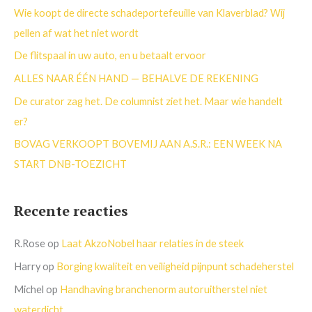
n
Wie koopt de directe schadeportefeuille van Klaverblad? Wij
a
pellen af wat het niet wordt
a
De flitspaal in uw auto, en u betaalt ervoor
r
ALLES NAAR ÉÉN HAND — BEHALVE DE REKENING
:
De curator zag het. De columnist ziet het. Maar wie handelt
er?
BOVAG VERKOOPT BOVEMIJ AAN A.S.R.: EEN WEEK NA
START DNB-TOEZICHT
Recente reacties
R.Rose
op
Laat AkzoNobel haar relaties in de steek
Harry
op
Borging kwaliteit en veiligheid pijnpunt schadeherstel
Michel
op
Handhaving branchenorm autoruitherstel niet
waterdicht