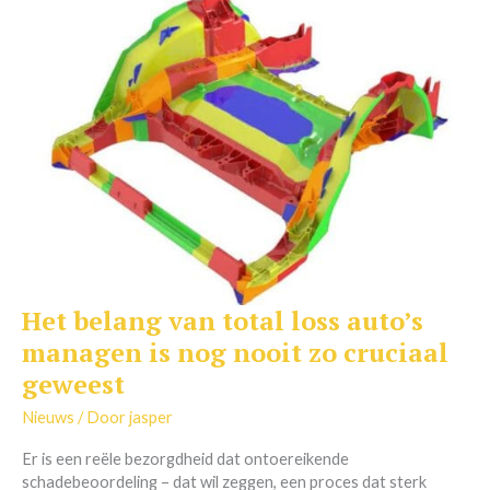
Het belang van total loss auto’s
Het
belang
managen is nog nooit zo cruciaal
van
geweest
total
loss
Nieuws
/ Door
jasper
auto’s
managen
Er is een reële bezorgdheid dat ontoereikende
is
schadebeoordeling – dat wil zeggen, een proces dat sterk