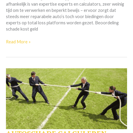
nog
afhankelijk is van expertise experts en calculators, zeer weinig
nooit
tijd om te verwerken en beperkt bewijs – ervoor zorgt dat
zo
steeds meer reparabele auto’s toch voor biedingen door
cruciaal
experts op total loss platforms worden gezet. Beoordeling
geweest
schade kost geld
Read More »
AUTOSCHADE