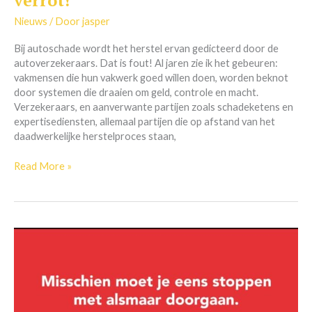
verrot!
is
verrot!
Nieuws
/ Door
jasper
Bij autoschade wordt het herstel ervan gedicteerd door de
autoverzekeraars. Dat is fout! Al jaren zie ik het gebeuren:
vakmensen die hun vakwerk goed willen doen, worden beknot
door systemen die draaien om geld, controle en macht.
Verzekeraars, en aanverwante partijen zoals schadeketens en
expertisediensten, allemaal partijen die op afstand van het
daadwerkelijke herstelproces staan,
Read More »