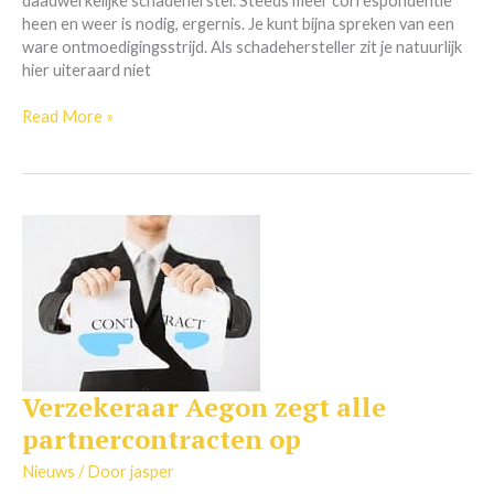
daadwerkelijke schadeherstel. Steeds meer correspondentie
heen en weer is nodig, ergernis. Je kunt bijna spreken van een
ware ontmoedigingsstrijd. Als schadehersteller zit je natuurlijk
hier uiteraard niet
Read More »
Verzekeraar Aegon zegt alle
Verzekeraar
Aegon
partnercontracten op
zegt
alle
Nieuws
/ Door
jasper