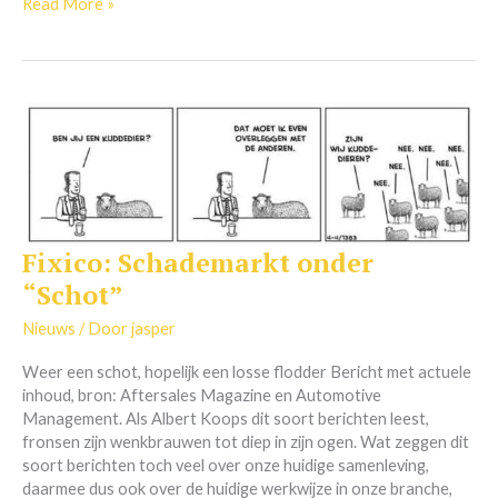
Read More »
Fixico: Schademarkt onder
Fixico:
Schademarkt
“Schot”
onder
“Schot”
Nieuws
/ Door
jasper
Weer een schot, hopelijk een losse flodder Bericht met actuele
inhoud, bron: Aftersales Magazine en Automotive
Management. Als Albert Koops dit soort berichten leest,
fronsen zijn wenkbrauwen tot diep in zijn ogen. Wat zeggen dit
soort berichten toch veel over onze huidige samenleving,
daarmee dus ook over de huidige werkwijze in onze branche,