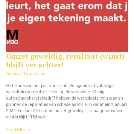
Omzet geweldig, resultaat (winst)
Omzet
geweldig,
blijft ver achter!
resultaat
(winst)
Nieuws
/ Door
jasper
blijft
Het einde van het jaar is in zicht. De agenda zit vol, hoge
ver
werkdruk op frontoffice en op de werkvloer. Menig
achter!
autoschadeherstelbedrijf hebben de werkplaats vol staan en
plannen de reparaties van schade auto’s al in vanaf eind januari
2024. En dan blijkt dat de omzet geweldig is, maar je winst ver
achterblijft! Tijd voor
Read More »