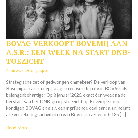
BOVAG VERKOOPT BOVEMIJ AAN
BOVAG
VERKOOPT
A.S.R.: EEN WEEK NA START DNB-
BOVEMIJ
TOEZICHT
AAN
A.S.R.:
Nieuws
/ Door
jasper
EEN
WEEK
Strategische zet of gedwongen ommekeer? De verkoop van
NA
Bovemij aan a.s.r. roept vragen op over de rol van BOVAG als
START
belangenbehartiger Op 8 januari 2026, exact één week na de
DNB-
herstart van het DNB-groepstoezicht op Bovemij Group,
TOEZICHT
kondigen BOVAG en a.s.r. een ingrijpende deal aan: a.s.r. neemt
alle verzekeringsactiviteiten van Bovemij over voor € 185 […]
Read More »