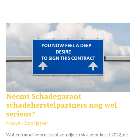
Neemt Schadegarant
Neemt
Schadegarant
schadeherstelpartners nog wel
schadeherstelpartners
serieus?
nog
wel
Nieuws
/ Door
jasper
serieus?
Wat een mooi vooruitzicht zou zijn zo vlak voor kerst 2022, de