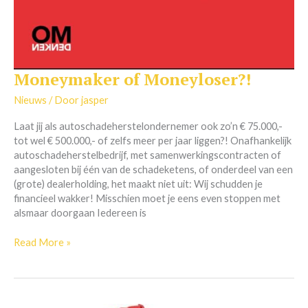
Moneymaker of Moneyloser?!
Moneymaker
of
Nieuws
/ Door
jasper
Moneyloser?!
Laat jij als autoschadeherstelondernemer ook zo’n € 75.000,-
tot wel € 500.000,- of zelfs meer per jaar liggen?! Onafhankelijk
autoschadeherstelbedrijf, met samenwerkingscontracten of
aangesloten bij één van de schadeketens, of onderdeel van een
(grote) dealerholding, het maakt niet uit: Wij schudden je
financieel wakker! Misschien moet je eens even stoppen met
alsmaar doorgaan Iedereen is
Read More »