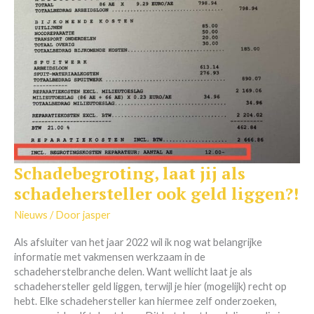
Schadebegroting, laat jij als
Schadebegroting,
laat
schadehersteller ook geld liggen?!
jij
als
Nieuws
/ Door
jasper
schadehersteller
Als afsluiter van het jaar 2022 wil ik nog wat belangrijke
ook
informatie met vakmensen werkzaam in de
geld
schadeherstelbranche delen. Want wellicht laat je als
liggen?!
schadehersteller geld liggen, terwijl je hier (mogelijk) recht op
hebt. Elke schadehersteller kan hiermee zelf onderzoeken,