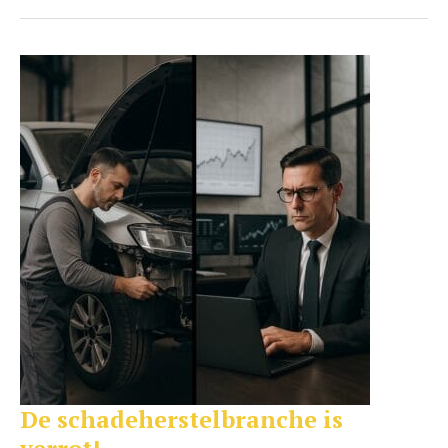
De schadeherstelbranche is
De
schadeherstelbranche